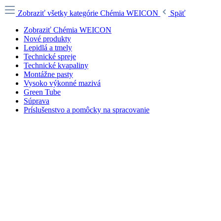
Zobraziť všetky kategórie
Chémia WEICON
Späť
Zobraziť Chémia WEICON
Nové produkty
Lepidlá a tmely
Technické spreje
Technické kvapaliny
Montážne pasty
Vysoko výkonné mazivá
Green Tube
Súprava
Príslušenstvo a pomôcky na spracovanie