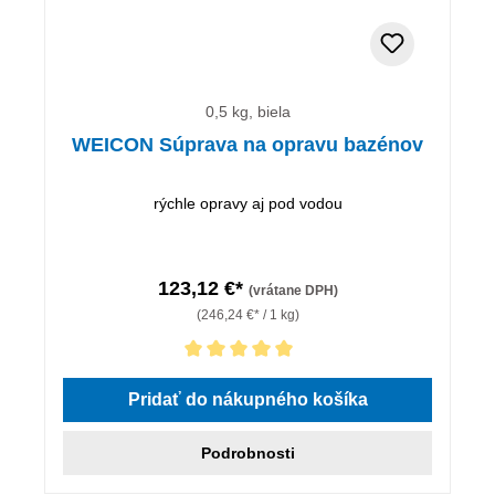
0,5 kg, biela
WEICON Súprava na opravu bazénov
rýchle opravy aj pod vodou
123,12 €*
(vrátane DPH)
(246,24 €* / 1 kg)
Priemerné hodnotenie 5 z 5 hviezdičiek
Pridať do nákupného košíka
Podrobnosti