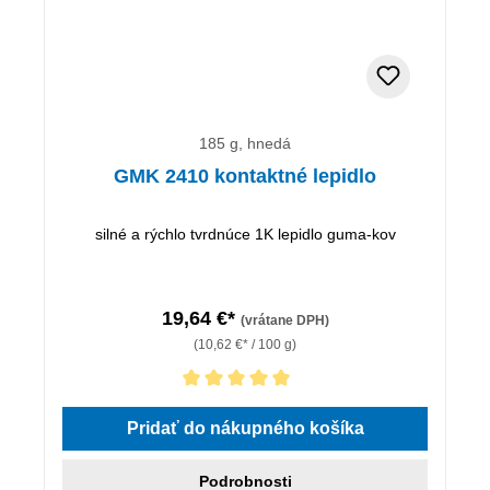
185 g, hnedá
GMK 2410 kontaktné lepidlo
silné a rýchlo tvrdnúce 1K lepidlo guma-kov
19,64 €*
(vrátane DPH)
(10,62 €* / 100 g)
Priemerné hodnotenie 5 z 5 hviezdičiek
Pridať do nákupného košíka
Podrobnosti