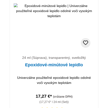
24 ml (Súprava), transparentný, svetložltý
Epoxidové-minútové lepidlo
Univerzálne použiteľné epoxidové lepidlo odolné
voči vysokým teplotám
17,27 €*
(vrátane DPH)
(17,27 €* / 24 ml (Set))