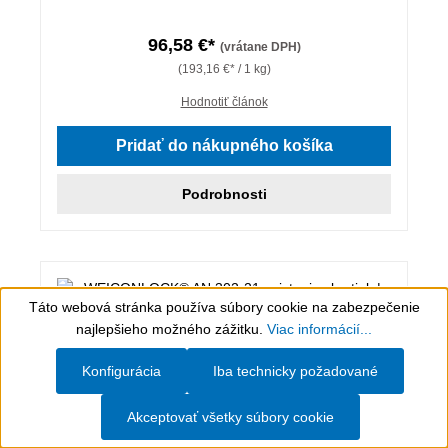
96,58 €*
(vrátane DPH)
(193,16 €* / 1 kg)
Hodnotiť článok
Pridať do nákupného košíka
Podrobnosti
Táto webová stránka používa súbory cookie na zabezpečenie
Show toolbar
najlepšieho možného zážitku.
Viac informácií...
Konfigurácia
Iba technicky požadované
Akceptovať všetky súbory cookie