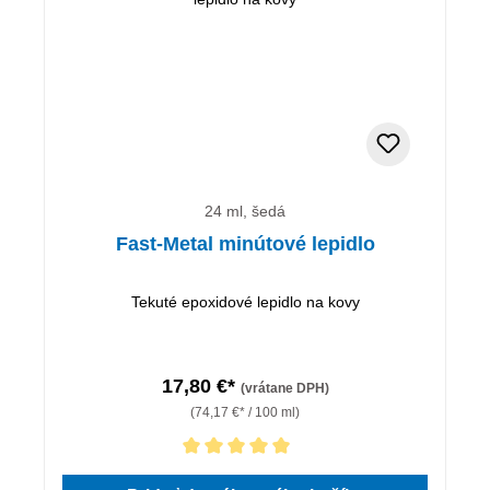
24 ml, šedá
Fast-Metal minútové lepidlo
Tekuté epoxidové lepidlo na kovy
17,80 €*
(vrátane DPH)
(74,17 €* / 100 ml)
Priemerné hodnotenie 5 z 5 hviezdičiek