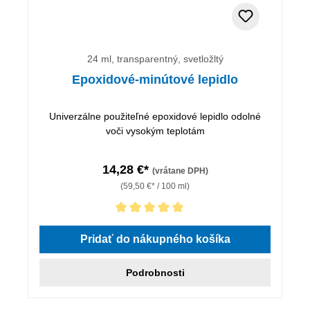
24 ml, transparentný, svetložltý
Epoxidové-minútové lepidlo
Univerzálne použiteľné epoxidové lepidlo odolné
voči vysokým teplotám
14,28 €*
(vrátane DPH)
(59,50 €* / 100 ml)
Priemerné hodnotenie 5 z 5 hviezdičiek
Pridať do nákupného košíka
Podrobnosti