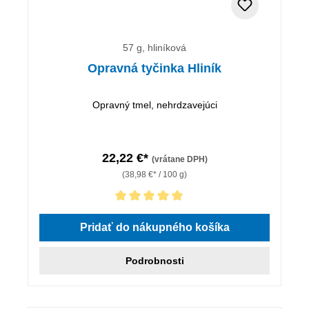
57 g, hliníková
Opravná tyčinka Hliník
Opravný tmel, nehrdzavejúci
22,22 €*
(vrátane DPH)
(38,98 €* / 100 g)
Priemerné hodnotenie 5 z 5 hviezdičiek
Pridať do nákupného košíka
Podrobnosti