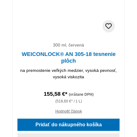
300 ml, červená
WEICONLOCK® AN 305-18 tesnenie
plôch
na premostenie veľkých medzier, vysoká pevnosť,
vysoká viskozita
155,58 €*
(vrátane DPH)
(518,60 €* / 1 L)
Hodnotiť článok
Pridať do nákupného košíka