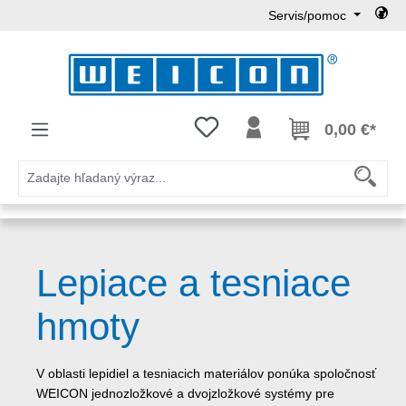
Servis/pomoc
Preskočiť na hlavný obsah
Máte 0 položky zoznamu želaní
0,00 €*
Lepiace a tesniace
hmoty
V oblasti lepidiel a tesniacich materiálov ponúka spoločnosť
WEICON jednozložkové a dvojzložkové systémy pre