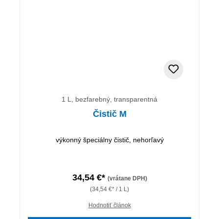
1 L, bezfarebný, transparentná
Čistič M
výkonný špeciálny čistič, nehorľavý
34,54 €*
(vrátane DPH)
(34,54 €* / 1 L)
Hodnotiť článok