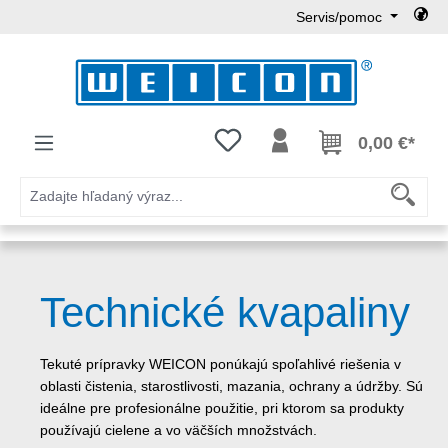
Servis/pomoc
Preskočiť na hlavný obsah
Máte 0 položky zoznamu želaní
0,00 €*
Technické kvapaliny
Tekuté prípravky WEICON ponúkajú spoľahlivé riešenia v
oblasti čistenia, starostlivosti, mazania, ochrany a údržby. Sú
ideálne pre profesionálne použitie, pri ktorom sa produkty
používajú cielene a vo väčších množstvách.