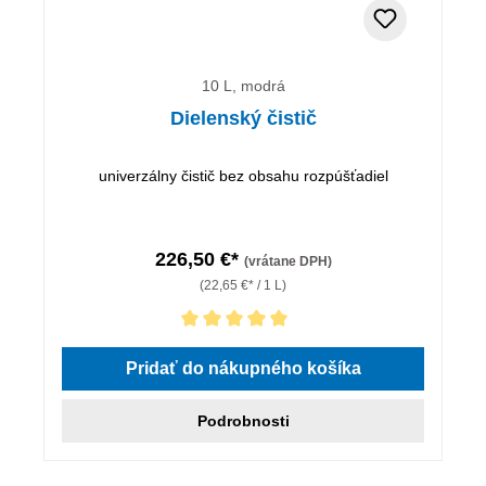
10 L, modrá
Dielenský čistič
univerzálny čistič bez obsahu rozpúšťadiel
226,50 €*
(vrátane DPH)
(22,65 €* / 1 L)
Priemerné hodnotenie 5 z 5 hviezdičiek
Pridať do nákupného košíka
Podrobnosti