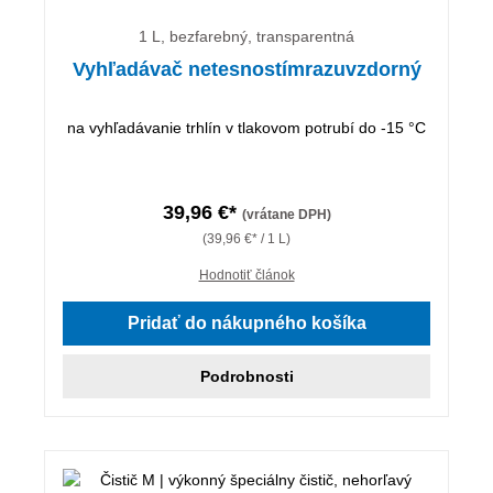
1 L, bezfarebný, transparentná
Vyhľadávač netesnostímrazuvzdorný
na vyhľadávanie trhlín v tlakovom potrubí do -15 °C
39,96 €*
(vrátane DPH)
(39,96 €* / 1 L)
Hodnotiť článok
Pridať do nákupného košíka
Podrobnosti