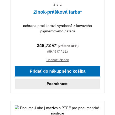
2,5 L
Zinok-prášková farba*
ochrana proti korózii vyrobená z kovového
pigmentového náteru
248,72 €*
(vrátane DPH)
(99,49 €* / 1 L)
Hodnotiť článok
Pridať do nákupného košíka
Podrobnosti