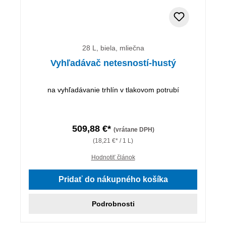
28 L, biela, mliečna
Vyhľadávač netesností-hustý
na vyhľadávanie trhlín v tlakovom potrubí
509,88 €*
(vrátane DPH)
(18,21 €* / 1 L)
Hodnotiť článok
Pridať do nákupného košíka
Podrobnosti