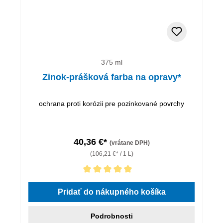
375 ml
Zinok-prášková farba na opravy*
ochrana proti korózii pre pozinkované povrchy
40,36 €*
(vrátane DPH)
(106,21 €* / 1 L)
Priemerné hodnotenie 5 z 5 hviezdičiek
Pridať do nákupného košíka
Podrobnosti