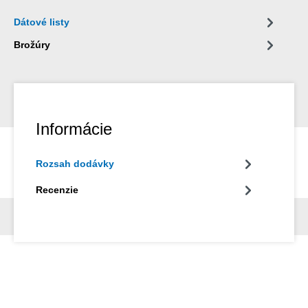
ventily, skrutkové spoje, ozubené kolesá, ložiská, trysky,
Dátové listy
dopravníkové pásy, valce a rôzne nástroje.
Brožúry
Informácie
Rozsah dodávky
Recenzie