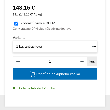
143,15 €
Bežná cena:
1 kg
(143,15 €* / 1 kg)
Zobraziť ceny s DPH?
Ceny vrátane DPH plus náklady na dopravu
Variante
Množs
kus
Pridať do nákupného košíka
Dodacia lehota 1-14 dní