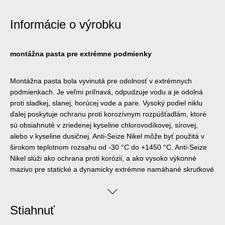
Informácie o výrobku
montážna pasta pre extrémne podmienky
Montážna pasta bola vyvinutá pre odolnosť v extrémnych
podmienkach. Je veľmi priľnavá, odpudzuje vodu a je odolná
proti sladkej, slanej, horúcej vode a pare. Vysoký podiel niklu
ďalej poskytuje ochranu proti korozívnym rozpúšťadlám, ktoré
sú obsiahnuté v zriedenej kyseline chlorovodíkovej, sírovej,
alebo v kyseline dusičnej. Anti-Seize Nikel môže byť použitá v
širokom teplotnom rozsahu od -30 °C do +1450 °C. Anti-Seize
Nikel slúži ako ochrana proti korózii, a ako vysoko výkonné
mazivo pre statické a dynamicky extrémne namáhané skrutkové
spoje, montážne diely, ako aj použitie na pomaly sa otáčajúcich
zariadeniach vo vysokom teplotnom zaťažení. Montážna pasta
chráni pred koróziou, zadretím, opotrebovaním, Stick-slip efekty,
Stiahnuť
oxidáciou, trecou koróziou a elekrolytickou reakciou (“zvarenie
za studena“). Anti-Seize Nikel je možné použiť na tesnenie,