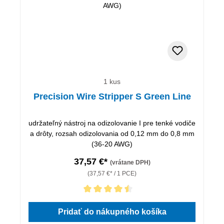
1 kus
Precision Wire Stripper S Green Line
udržateľný nástroj na odizolovanie I pre tenké vodiče
a drôty, rozsah odizolovania od 0,12 mm do 0,8 mm
(36-20 AWG)
37,57 €*
(vrátane DPH)
(37,57 €* / 1 PCE)
Priemerné hodnotenie 4.5 z 5 hviezdičiek
Pridať do nákupného košíka