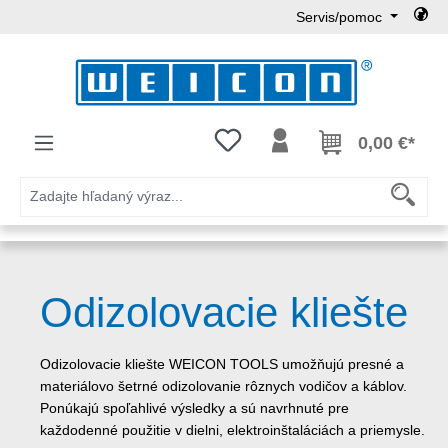
Servis/pomoc
Preskočiť na hlavný obsah
Máte 0 položky zoznamu želaní
0,00 €*
Odizolovacie kliešte
Odizolovacie kliešte WEICON TOOLS umožňujú presné a
materiálovo šetrné odizolovanie rôznych vodičov a káblov.
Ponúkajú spoľahlivé výsledky a sú navrhnuté pre
každodenné použitie v dielni, elektroinštaláciách a priemysle.