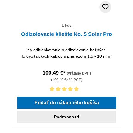
1 kus
Odizolovacie kliešte No. 5 Solar Pro
na odblankovanie a odizolovanie bežných
fotovoltaických káblov s prierezom 1,5 - 10 mm²
100,49 €*
(vrátane DPH)
(100,49 €* / 1 PCE)
Priemerné hodnotenie 5 z 5 hviezdičiek
Pridať do nákupného košíka
Podrobnosti