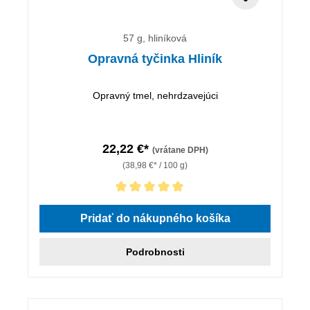
57 g, hliníková
Opravná tyčinka Hliník
Opravný tmel, nehrdzavejúci
22,22 €*
(vrátane DPH)
(38,98 €* / 100 g)
Priemerné hodnotenie 5 z 5 hviezdičiek
Pridať do nákupného košíka
Podrobnosti