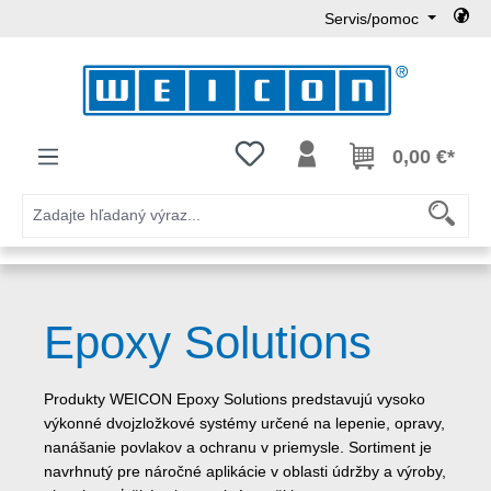
Servis/pomoc
Preskočiť na hlavný obsah
Máte 0 položky zoznamu želaní
0,00 €*
Epoxy Solutions
Produkty WEICON Epoxy Solutions predstavujú vysoko
výkonné dvojzložkové systémy určené na lepenie, opravy,
nanášanie povlakov a ochranu v priemysle. Sortiment je
navrhnutý pre náročné aplikácie v oblasti údržby a výroby,