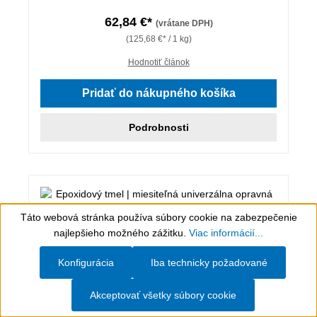
62,84 €*
(vrátane DPH)
(125,68 €* / 1 kg)
Hodnotiť článok
Pridať do nákupného košíka
Podrobnosti
Táto webová stránka používa súbory cookie na zabezpečenie
Show toolbar
najlepšieho možného zážitku.
Viac informácií...
Konfigurácia
Iba technicky požadované
Akceptovať všetky súbory cookie