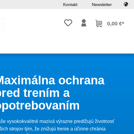
Kontakt
Newsletter
Máte 0 položky zoznamu želaní
0,00 €*
Maximálna ochrana
pred trením a
opotrebovaním
še vysokokvalitné mazivá výrazne predlžujú životnosť
šich strojov tým, že znižujú trenie a účinne chránia