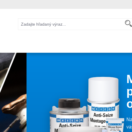
Na
va