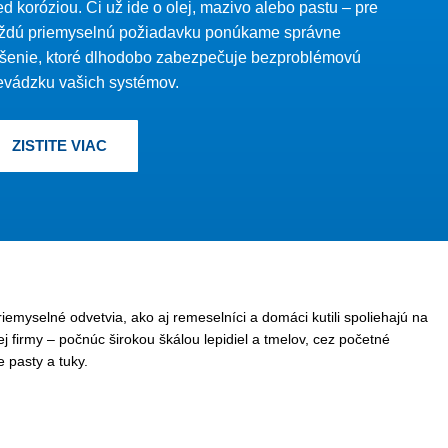
ed koróziou. Či už ide o olej, mazivo alebo pastu – pre
ždú priemyselnú požiadavku ponúkame správne
ešenie, ktoré dlhodobo zabezpečuje bezproblémovú
evádzku vašich systémov.
ZISTITE VIAC
iemyselné odvetvia, ako aj remeselníci a domáci kutili spoliehajú na
j firmy – počnúc širokou škálou lepidiel a tmelov, cez početné
 pasty a tuky.