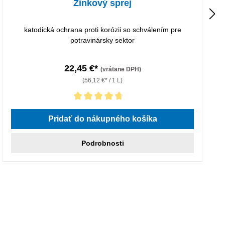
Zinkový sprej
katodická ochrana proti korózii so schválením pre
potravinársky sektor
22,45 €*
(vrátane DPH)
(56,12 €* / 1 L)
Priemerné hodnotenie 4.67 z 5 hviezdičiek
Pridať do nákupného košíka
Podrobnosti