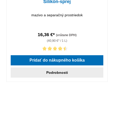
Silikón-sprej
mazivo a separačný prostriedok
16,36 €*
(vrátane DPH)
(40,90 €* / 1 L)
Priemerné hodnotenie 4.5 z 5 hviezdičiek
Pridať do nákupného košíka
Podrobnosti