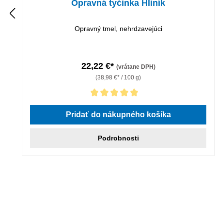
Opravná tyčinka Hliník
Opravný tmel, nehrdzavejúci
22,22 €*
(vrátane DPH)
(38,98 €* / 100 g)
Priemerné hodnotenie 5 z 5 hviezdičiek
Pridať do nákupného košíka
Podrobnosti