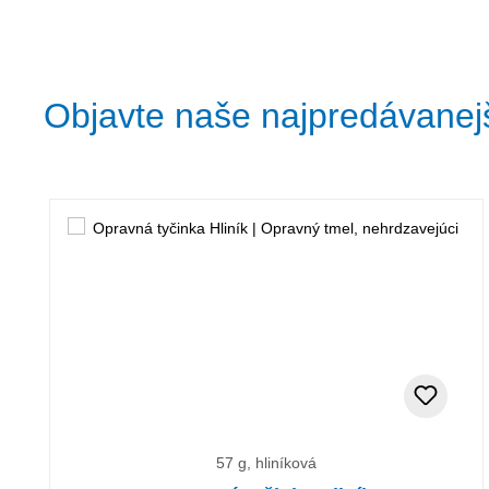
Objavte naše najpredávanej
Preskočiť galériu produktov
57 g, hliníková