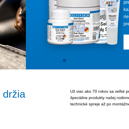
pr
ka
ri
pr
 držia
Už viac ako 70 rokov sa veľké pr
špeciálne produkty našej rodinne
technické spreje až po montážne