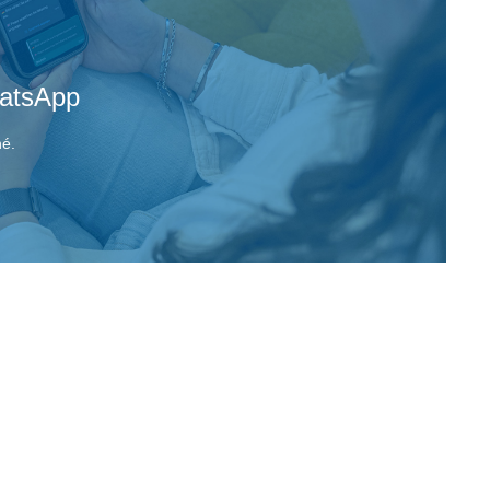
atsApp
né.