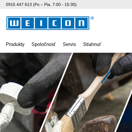
0915 447 613 (Po – Pia, 7:00 - 15:30)
skočiť na hlavný obsah
Preskočiť na vyhľadávanie
Preskočiť na hlavnú navigáciu
Produkty
Spoločnosť
Servis
Stiahnuť