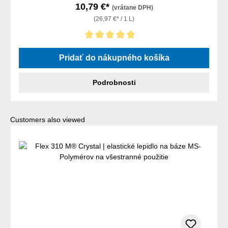
10,79 €*
(vrátane DPH)
(26,97 €* / 1 L)
Priemerné hodnotenie 5 z 5 hviezdičiek
Pridať do nákupného košíka
Podrobnosti
Preskočiť galériu produktov
Customers also viewed