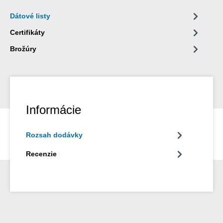
obsahujúce silikón. (* = Len lepenie bez napätia)
Dátové listy
Certifikáty
Brožúry
Informácie
Rozsah dodávky
Recenzie