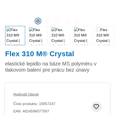
Flex 310 M® Crystal
elastické lepidlo na báze MS polyméru v
tlakovom balení pre prácu bez únavy
Hodnotiť článok
Číslo produktu:
10057247
Pridať
EAN:
4024596077587