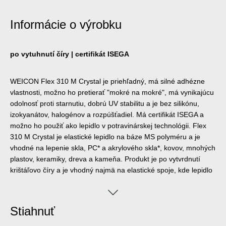
Informácie o výrobku
po vytuhnutí číry | certifikát ISEGA
WEICON Flex 310 M Crystal je priehľadný, má silné adhézne
vlastnosti, možno ho pretierať "mokré na mokré", má vynikajúcu
odolnosť proti starnutiu, dobrú UV stabilitu a je bez silikónu,
izokyanátov, halogénov a rozpúšťadiel. Má certifikát ISEGA a
možno ho použiť ako lepidlo v potravinárskej technológii. Flex
310 M Crystal je elastické lepidlo na báze MS polyméru a je
vhodné na lepenie skla, PC* a akrylového skla*, kovov, mnohých
plastov, keramiky, dreva a kameňa. Produkt je po vytvrdnutí
krištáľovo číry a je vhodný najmä na elastické spoje, kde lepidlo
nemôže alebo nemá byť viditeľné. Využitie nájde pri spracovaní
plastov, v kovovýrobe, pri výrobe kontajnerov a prístrojov, vo
ventilačnej a klimatizačnej technike, v elektrotechnickom a
Stiahnuť
osvetľovacom priemysle, pri výstavbe veľtrhov a obchodov a
všade tam, kde nie sú vhodné silikóny alebo výrobky