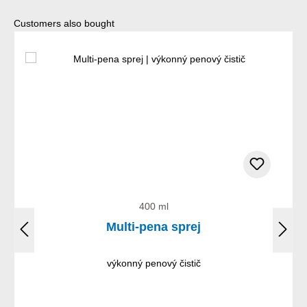
Preskočiť galériu produktov
Customers also bought
400 ml
Multi-pena sprej
výkonný penový čistič