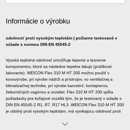
Informácie o výrobku
odolnosť proti vysokým teplotám | požiarne testované v
súlade s normou DIN EN 45545-2
Vysoká teplotná odolnosť umožňuje lepenie a tesnenie
komponentov, ktoré sa následne tepelne lakujú (práškové
lakovanie). WEICON Flex 310 M HT 200 možno použiť v
kovovýrobe, pri výrobe nádrží a prístrojov, vo ventilačnej a
klimatizačnej technike, pri výrobe karosérií, kontajnerov,
železničných vagónov a vozidiel. Flex 310 M HT 200 spĺňa
požiadavky pre koľajové vozidlá tým, že je testovaný v súlade s
DIN EN 45545-2 R1, R7, R17 HL3. WEICON Flex 310 M HT 200
je odolný proti vysokým teplotám, má vynikajúcu odolnosť proti
starnutiu a neobsahuje silikón, izokyanát, halogén a
rozpúšťadlá.