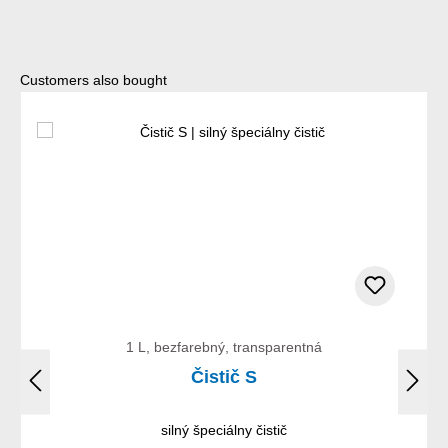
Preskočiť galériu produktov
Customers also bought
1 L, bezfarebný, transparentná
Čistič S
silný špeciálny čistič