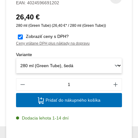
EAN:
4024596691202
26,40 €
Bežná cena:
280 ml (Green Tube)
(26,40 €* / 280 ml (Green Tube))
Zobraziť ceny s DPH?
Ceny vrátane DPH plus náklady na dopravu
Variante
Množs
Pridať do nákupného košíka
Dodacia lehota 1-14 dní