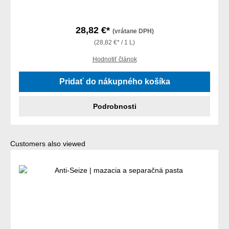
28,82 €*
(vrátane DPH)
(28,82 €* / 1 L)
Hodnotiť článok
Pridať do nákupného košíka
Podrobnosti
Preskočiť galériu produktov
Customers also viewed