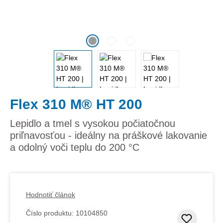
Flex 310 M® HT 200
Lepidlo a tmel s vysokou počiatočnou
priľnavosťou - ideálny na práškové lakovanie
a odolný voči teplu do 200 °C
Hodnotiť článok
Číslo produktu:
10104850
Pridať