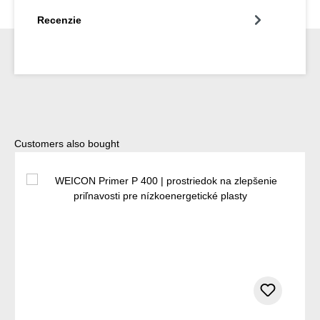
Recenzie
Preskočiť galériu produktov
Customers also bought