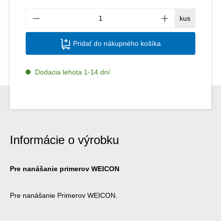
Množs
kus
Pridať do nákupného košíka
Dodacia lehota 1-14 dní
Informácie o výrobku
Pre nanášanie primerov WEICON
Pre nanášanie Primerov WEICON.