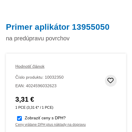
Primer aplikátor 13955050
na predúpravu povrchov
Hodnotiť článok
Číslo produktu:
10032350
Pridať
EAN:
4024596032623
3,31 €
Bežná cena:
1 PCE
(3,31 €* / 1 PCE)
Zobraziť ceny s DPH?
Ceny vrátane DPH plus náklady na dopravu