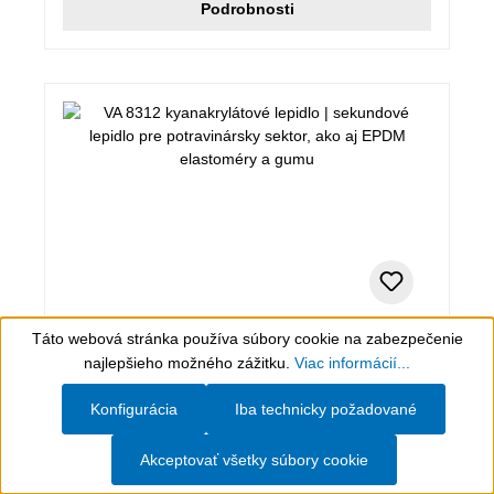
Podrobnosti
Táto webová stránka používa súbory cookie na zabezpečenie
60 g
Show toolbar
najlepšieho možného zážitku.
Viac informácií...
VA 8312 kyanakrylátové lepidlo
Konfigurácia
Iba technicky požadované
sekundové lepidlo pre potravinársky sektor, ako aj
Akceptovať všetky súbory cookie
EPDM elastoméry a gumu