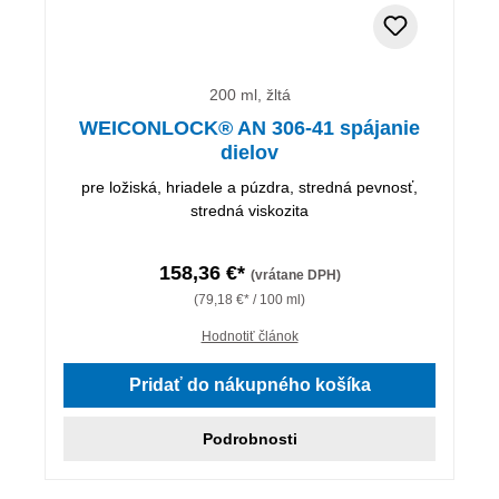
200 ml, žltá
WEICONLOCK® AN 306-41 spájanie
dielov
pre ložiská, hriadele a púzdra, stredná pevnosť,
stredná viskozita
158,36 €*
(vrátane DPH)
(79,18 €* / 100 ml)
Hodnotiť článok
Pridať do nákupného košíka
Podrobnosti