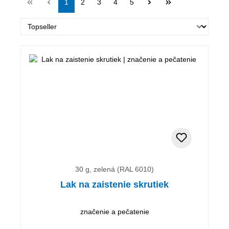
Stránka
Stránka
Stránka
Stránka
Stránka
1
2
3
4
5
30 g, zelená (RAL 6010)
Lak na zaistenie skrutiek
značenie a pečatenie