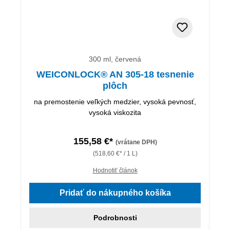
300 ml, červená
WEICONLOCK® AN 305-18 tesnenie
plôch
na premostenie veľkých medzier, vysoká pevnosť,
vysoká viskozita
155,58 €*
(vrátane DPH)
(518,60 €* / 1 L)
Hodnotiť článok
Pridať do nákupného košíka
Podrobnosti