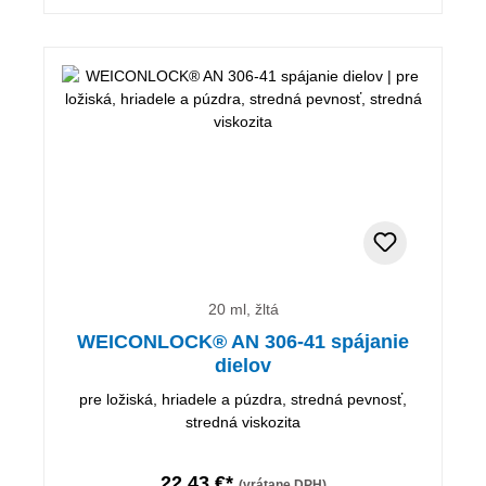
20 ml, žltá
WEICONLOCK® AN 306-41 spájanie
dielov
pre ložiská, hriadele a púzdra, stredná pevnosť,
stredná viskozita
22,43 €*
(vrátane DPH)