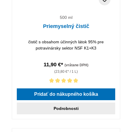
500 ml
Priemyselný čistič
čistič s obsahom účinných látok 95% pre
potravinársky sektor NSF K1+K3
11,90 €*
(vrátane DPH)
(23,80 €* / 1 L)
Priemerné hodnotenie 5 z 5 hviezdičiek
Pridať do nákupného košíka
Podrobnosti