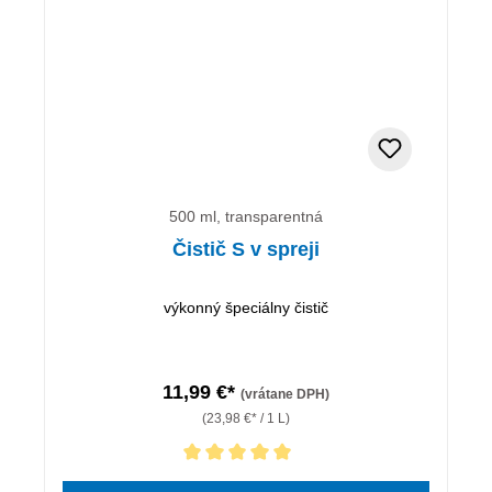
500 ml, transparentná
Čistič S v spreji
výkonný špeciálny čistič
11,99 €*
(vrátane DPH)
(23,98 €* / 1 L)
Priemerné hodnotenie 5 z 5 hviezdičiek