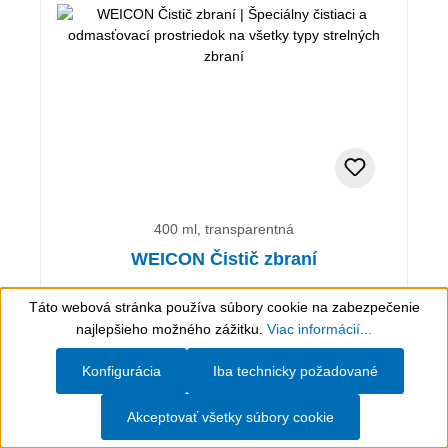
400 ml, transparentná
WEICON Čistič zbraní
Táto webová stránka používa súbory cookie na zabezpečenie
Špeciálny čistiaci a odmasťovací prostriedok na
Show toolbar
najlepšieho možného zážitku.
Viac informácií...
všetky typy strelných zbraní
Konfigurácia
Iba technicky požadované
15,50 €*
(vrátane DPH)
(15,50 €* / 400 ml)
Akceptovať všetky súbory cookie
Hodnotiť článok