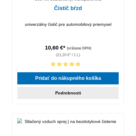
Čistič bŕzd
univerzálny čistič pre automobilový priemysel
10,60 €*
(vrátane DPH)
(21,20 €* / 1 L)
Priemerné hodnotenie 5 z 5 hviezdičiek
Pridať do nákupného košíka
Podrobnosti