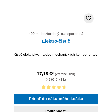
400 ml, bezfarebný, transparentná
Elektro-čistič
čistič elektrických alebo mechanických komponentov
17,18 €*
(vrátane DPH)
(42,95 €* / 1 L)
Priemerné hodnotenie 4.67 z 5 hviezdičiek
Pridať do nákupného košíka
Podrobnosti