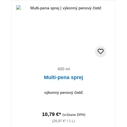
400 ml
Multi-pena sprej
výkonný penový čistič
10,79 €*
(vrátane DPH)
(26,97 €* / 1 L)