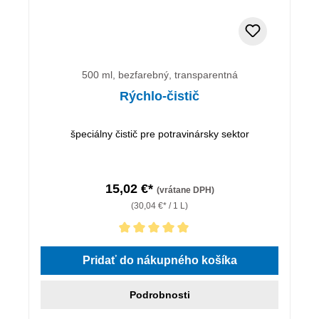
500 ml, bezfarebný, transparentná
Rýchlo-čistič
špeciálny čistič pre potravinársky sektor
15,02 €*
(vrátane DPH)
(30,04 €* / 1 L)
Priemerné hodnotenie 5 z 5 hviezdičiek
Pridať do nákupného košíka
Podrobnosti