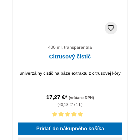
400 ml, transparentná
Citrusový čistič
univerzálny čistič na báze extraktu z citrusovej kôry
17,27 €*
(vrátane DPH)
(43,18 €* / 1 L)
Priemerné hodnotenie 5 z 5 hviezdičiek
Pridať do nákupného košíka