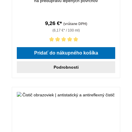
na predúpravu lepených povrchov
9,26 €*
(vrátane DPH)
(6,17 €* / 100 ml)
Priemerné hodnotenie 5 z 5 hviezdičiek
Pridať do nákupného košíka
Podrobnosti