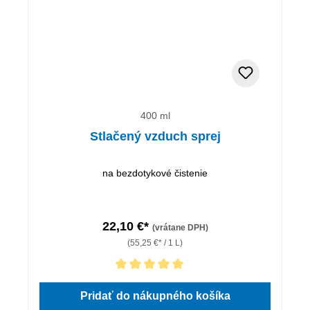
400 ml
Stlačený vzduch sprej
na bezdotykové čistenie
22,10 €*
(vrátane DPH)
(55,25 €* / 1 L)
Priemerné hodnotenie 5 z 5 hviezdičiek
Pridať do nákupného košíka