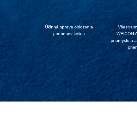
Účinná oprava obloženia
Všestrann
podbehov kolies
WEICON An
priemysle a 
prie