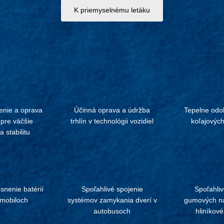
K priemyselnému letáku
enie a oprava
Účinná oprava a údržba
Tepelne odol
 pre väčšie
trhlín v technológii vozidiel
koľajových
a stabilitu
snenie batérií
Spoľahlivé spojenie
Spoľahliv
omobiloch
systémov zamykania dverí v
gumových ná
autobusoch
hliníkov