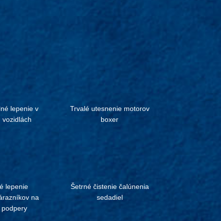
né lepenie v
Trvalé utesnenie motorov
 vozidlách
boxer
é lepenie
Šetrné čistenie čalúnenia
razníkov na
sedadiel
é podpery