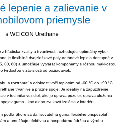
é lepenie a zalievanie v
obilovom priemysle
s WEICON Urethane
e z hľadiska kvality a trvanlivosti rozhodujúci optimálny výber
e je flexibilné dvojzložkové polyuretánové lepidlo dostupné v
45, 60, 80) a umožňuje vytvárať komponenty s rôznou mäkkosťou
o tvrdosťou v závislosti od požiadaviek.
ahu a roztrhnutí a odolnosti voči teplotám od -60 °C do +90 °C
thane trvanlivé a pružné spoje. Je ideálny na zapuzdrenie
ácie v technike vozidiel, ako je oprava puzdier, oprava uloženia
spojov guma - kov alebo zvuková izolácia v interiéri.
 podľa Shore sa dá lisovateľná guma flexibilne prispôsobiť
kám a umožňuje efektívnu a hospodárnu údržbu a výrobu.