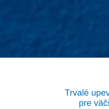
Trvalé upe
pre väčš