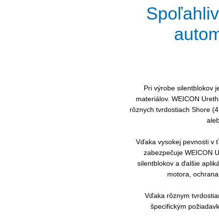
Spoľahliv
autom
Pri výrobe silentblokov j
materiálov. WEICON Urethan
rôznych tvrdostiach Shore (
aleb
Vďaka vysokej pevnosti v ť
zabezpečuje WEICON Ure
silentblokov a ďalšie aplik
motora, ochrana 
Vďaka rôznym tvrdostiam
špecifickým požiadav