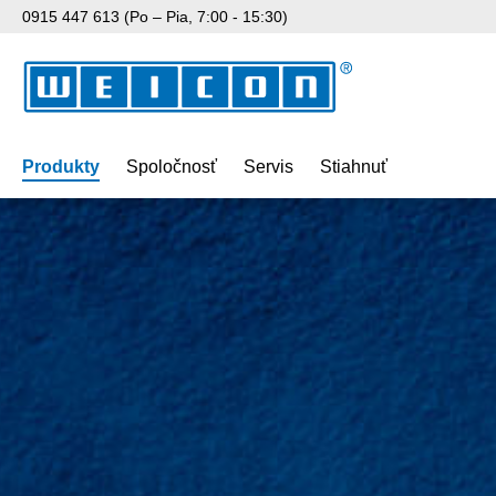
0915 447 613 (Po – Pia, 7:00 - 15:30)
skočiť na hlavný obsah
Preskočiť na vyhľadávanie
Preskočiť na hlavnú navigáciu
Produkty
Spoločnosť
Servis
Stiahnuť