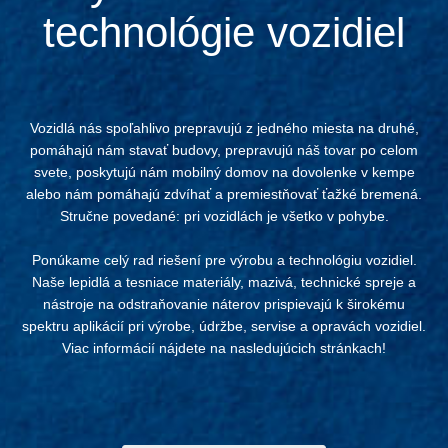
technológie vozidiel
Vozidlá nás spoľahlivo prepravujú z jedného miesta na druhé,
pomáhajú nám stavať budovy, prepravujú náš tovar po celom
svete, poskytujú nám mobilný domov na dovolenke v kempe
alebo nám pomáhajú zdvíhať a premiestňovať ťažké bremená.
Stručne povedané: pri vozidlách je všetko v pohybe.
Ponúkame celý rad riešení pre výrobu a technológiu vozidiel.
Naše lepidlá a tesniace materiály, mazivá, technické spreje a
nástroje na odstraňovanie náterov prispievajú k širokému
spektru aplikácií pri výrobe, údržbe, servise a opravách vozidiel.
Viac informácií nájdete na nasledujúcich stránkach!