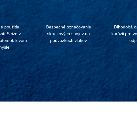
é použitie
Bezpečné označovanie
Dlhodobá oc
ti-Seize v
skrutkových spojov na
korózii pre v
automobilovom
podvozkoch vlakov
odp
mysle