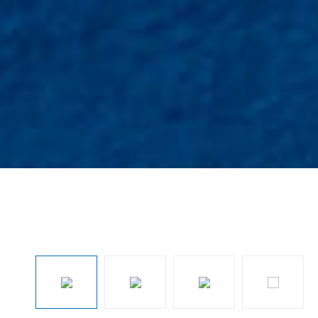
Preskočiť galériu obrázkov