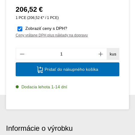
206,52 €
Bežná cena:
1 PCE
(206,52 €* / 1 PCE)
Zobraziť ceny s DPH?
Ceny vrátane DPH plus náklady na dopravu
Množs
kus
Pridať do nákupného košíka
Dodacia lehota 1-14 dní
Informácie o výrobku