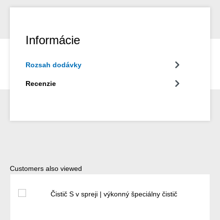
Informácie
Rozsah dodávky
Recenzie
Preskočiť galériu produktov
Customers also viewed