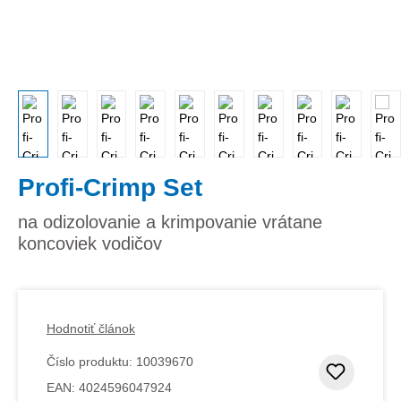
Profi-Crimp Set
na odizolovanie a krimpovanie vrátane
koncoviek vodičov
Hodnotiť článok
Číslo produktu:
10039670
Pridať
EAN:
4024596047924