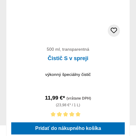
500 ml, transparentná
Čistič S v spreji
výkonný špeciálny čistič
11,99 €*
(vrátane DPH)
(23,98 €* / 1 L)
Priemerné hodnotenie 5 z 5 hviezdičiek
Pridať do nákupného košíka