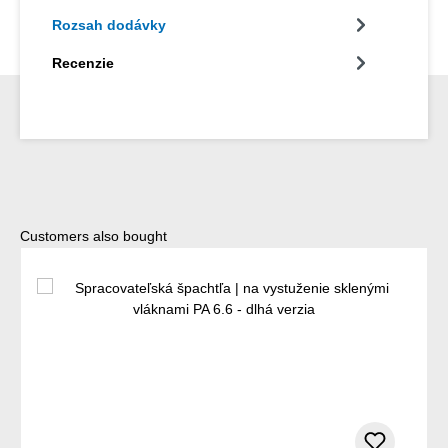
Rozsah dodávky
Recenzie
Preskočiť galériu produktov
Customers also bought