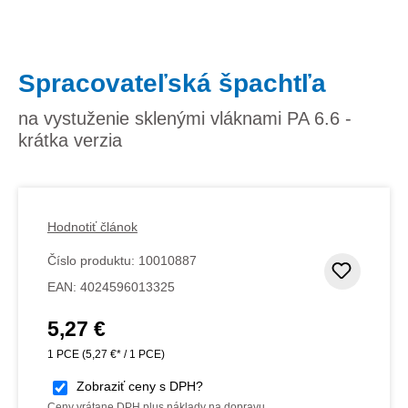
Spracovateľská špachtľa
na vystuženie sklenými vláknami PA 6.6 -
krátka verzia
Hodnotiť článok
Číslo produktu:
10010887
Pridať
EAN:
4024596013325
5,27 €
Bežná cena:
1 PCE
(5,27 €* / 1 PCE)
Zobraziť ceny s DPH?
Ceny vrátane DPH plus náklady na dopravu