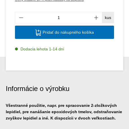
Množs
kus
Pridať do nákupného košíka
Dodacia lehota 1-14 dní
Informácie o výrobku
Všestranné použitie, napr. pre spracovanie 2-zložkových
lepidiel, pre nanášanie epoxidových tmelov, odstraňovanie
zvyškov lepidiel a iné. K dispozícii v dvoch veľkostiach.