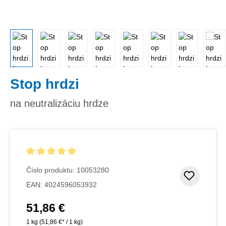
Stop hrdzi
na neutralizáciu hrdze
Priemerné hodnotenie 5 z 5 hviezdičiek
Číslo produktu:
10053280
Pridať
EAN:
4024596053932
51,86 €
Bežná cena:
1 kg
(51,86 €* / 1 kg)