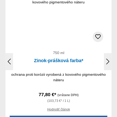
750 ml
Zinok-prášková farba*
ochrana proti korózii vyrobená z kovového pigmentového
náteru
77,80 €*
(vrátane DPH)
(103,73 €* / 1 L)
Hodnotiť článok