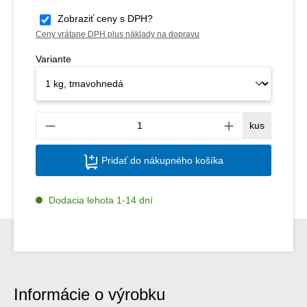
Zobraziť ceny s DPH?
Ceny vrátane DPH plus náklady na dopravu
Variante
Množs
kus
Pridať do nákupného košíka
Dodacia lehota 1-14 dní
Informácie o výrobku