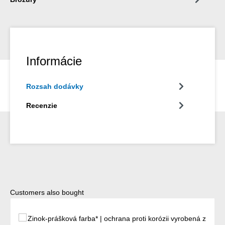
Informácie
Rozsah dodávky
Recenzie
Preskočiť galériu produktov
Customers also bought