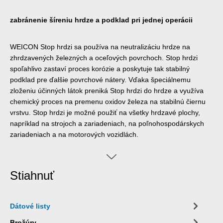
zabránenie šíreniu hrdze a podklad pri jednej operácii
WEICON Stop hrdzi sa používa na neutralizáciu hrdze na
zhrdzavených železných a oceľových povrchoch. Stop hrdzi
spoľahlivo zastaví proces korózie a poskytuje tak stabilný
podklad pre ďalšie povrchové nátery. Vďaka špeciálnemu
zloženiu účinných látok preniká Stop hrdzi do hrdze a využíva
chemický proces na premenu oxidov železa na stabilnú čiernu
vrstvu. Stop hrdzi je možné použiť na všetky hrdzavé plochy,
napríklad na strojoch a zariadeniach, na poľnohospodárskych
zariadeniach a na motorových vozidlách.
Stiahnuť
Dátové listy
Brožúry