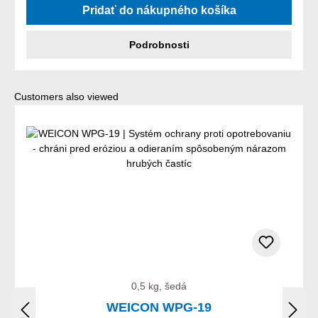
Pridať do nákupného košíka
Podrobnosti
Preskočiť galériu produktov
Customers also viewed
0,5 kg, šedá
WEICON WPG-19