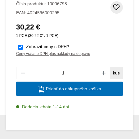
Číslo produktu:
10006798
Pridať
EAN:
4024596000295
30,22 €
Bežná cena:
1 PCE
(30,22 €* / 1 PCE)
Zobraziť ceny s DPH?
Ceny vrátane DPH plus náklady na dopravu
Množs
kus
Pridať do nákupného košíka
Dodacia lehota 1-14 dní