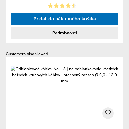
Priemerné hodnotenie 4.5 z 5 hviezdičiek
Pridať do nákupného košíka
Podrobnosti
Preskočiť galériu produktov
Customers also viewed