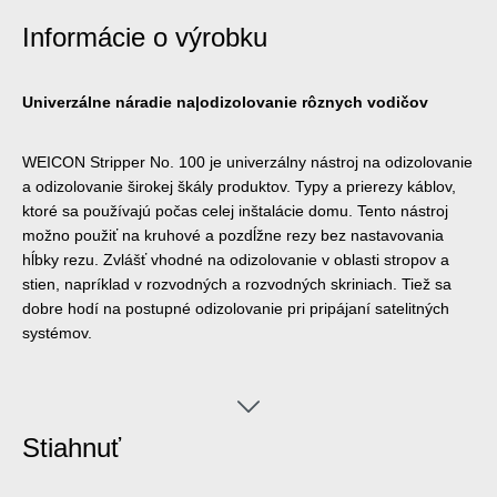
Informácie o výrobku
Univerzálne náradie na|odizolovanie rôznych vodičov
WEICON Stripper No. 100 je univerzálny nástroj na odizolovanie
a odizolovanie širokej škály produktov. Typy a prierezy káblov,
ktoré sa používajú počas celej inštalácie domu. Tento nástroj
možno použiť na kruhové a pozdĺžne rezy bez nastavovania
hĺbky rezu. Zvlášť vhodné na odizolovanie v oblasti stropov a
stien, napríklad v rozvodných a rozvodných skriniach. Tiež sa
dobre hodí na postupné odizolovanie pri pripájaní satelitných
systémov.
Stiahnuť