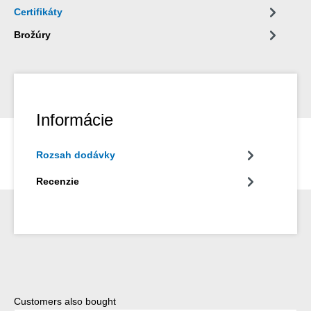
Certifikáty
Brožúry
Informácie
Rozsah dodávky
Recenzie
Preskočiť galériu produktov
Customers also bought