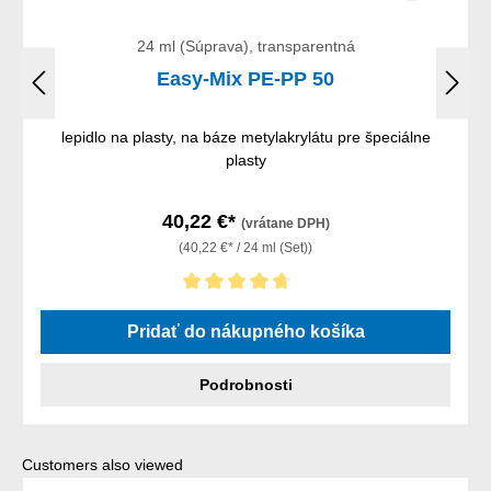
24 ml (Súprava), transparentná
Easy-Mix PE-PP 50
lepidlo na plasty, na báze metylakrylátu pre špeciálne
plasty
40,22 €*
(vrátane DPH)
(40,22 €* / 24 ml (Set))
Priemerné hodnotenie 4.67 z 5 hviezdičiek
Pridať do nákupného košíka
Podrobnosti
Preskočiť galériu produktov
Customers also viewed