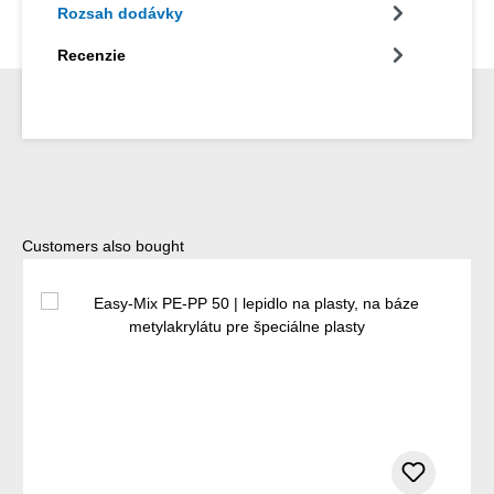
Rozsah dodávky
Recenzie
Preskočiť galériu produktov
Customers also bought