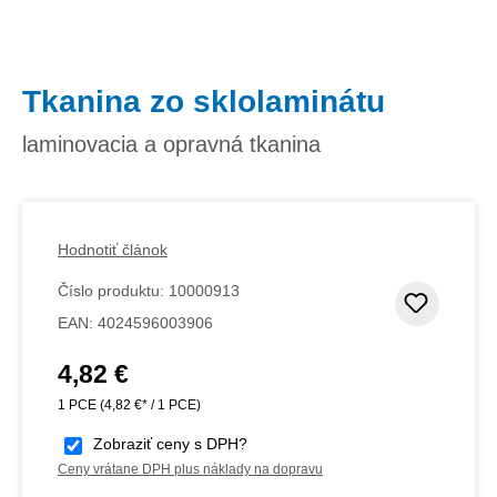
Tkanina zo sklolaminátu
laminovacia a opravná tkanina
Hodnotiť článok
Číslo produktu:
10000913
Pridať
EAN:
4024596003906
4,82 €
Bežná cena:
1 PCE
(4,82 €* / 1 PCE)
Zobraziť ceny s DPH?
Ceny vrátane DPH plus náklady na dopravu