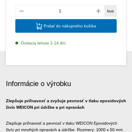
Množs
kus
Pridať do nákupného košíka
Dodacia lehota 1-14 dní
Informácie o výrobku
Zlepšuje priľnavosť a zvyšuje pevnosť v tlaku epoxidových
živíc WEICON pri údržbe a pri opravách
Zlepšuje priľnavosť a pevnosť v tlaku WEICON Epoxidových
živíc pri mnohých opravách a údržbe. Rozmery: 1000 x 50 mm