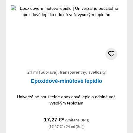
24 ml (Súprava), transparentný, svetložltý
Epoxidové-minútové lepidlo
Univerzálne použiteľné epoxidové lepidlo odolné voči
vysokým teplotám
17,27 €*
(vrátane DPH)
(17,27 €* / 24 ml (Set))