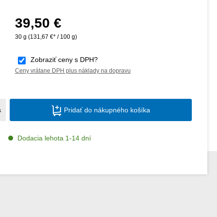
39,50 €
Bežná cena:
30 g
(131,67 €* / 100 g)
Zobraziť ceny s DPH?
Ceny vrátane DPH plus náklady na dopravu
Množstvo produktu: Zadajte požadované m
s
Pridať do nákupného košíka
Dodacia lehota 1-14 dní