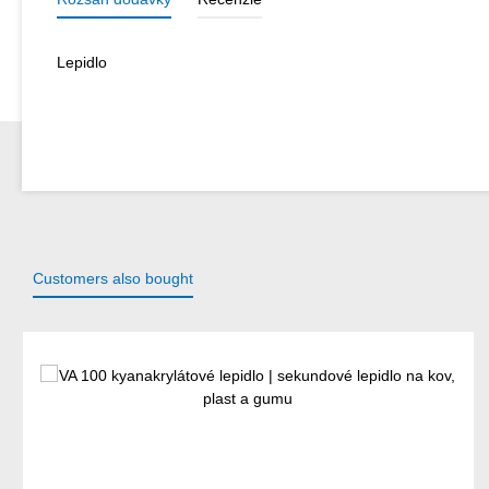
Lepidlo
Customers also bought
Preskočiť galériu produktov