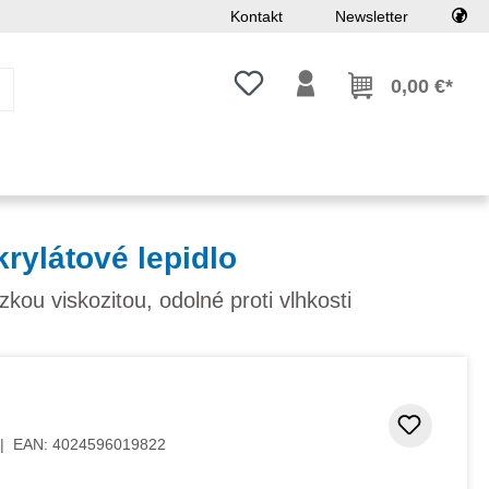
Kontakt
Newsletter
Máte 0 položky zoznamu želaní
0,00 €*
rylátové lepidlo
zkou viskozitou, odolné proti vlhkosti
Pridať
|
EAN:
4024596019822