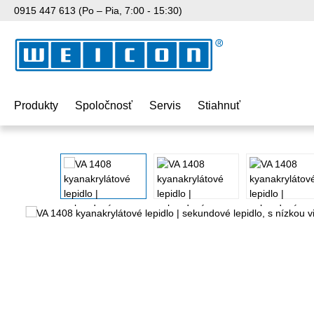
0915 447 613 (Po – Pia, 7:00 - 15:30)
skočiť na hlavný obsah
Preskočiť na vyhľadávanie
Preskočiť na hlavnú navigáciu
Produkty
Spoločnosť
Servis
Stiahnuť
Preskočiť galériu obrázkov