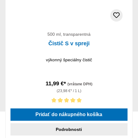
500 ml, transparentná
Čistič S v spreji
výkonný špeciálny čistič
11,99 €*
(vrátane DPH)
(23,98 €* / 1 L)
Priemerné hodnotenie 5 z 5 hviezdičiek
Pridať do nákupného košíka
Podrobnosti