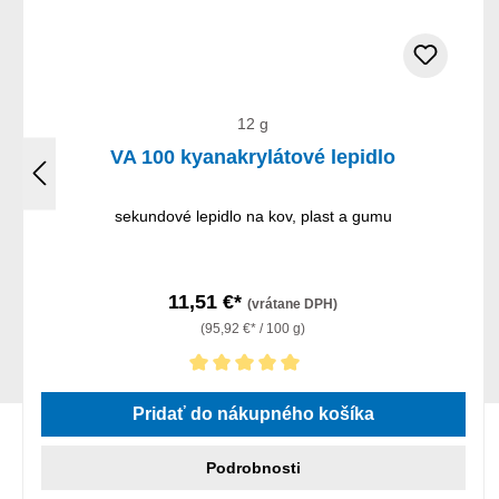
12 g
VA 100 kyanakrylátové lepidlo
sekundové lepidlo na kov, plast a gumu
11,51 €*
(vrátane DPH)
(95,92 €* / 100 g)
Priemerné hodnotenie 5 z 5 hviezdičiek
Pridať do nákupného košíka
Podrobnosti