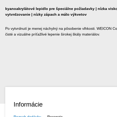
kyanoakrylátové lepidlo pre špeciálne požiadavky | nízka viskoz
vytvrdzovanie | nízky zápach a málo výkvetov
Po vytvrdnutí je menej náchylný na pôsobenie vlhkosti. WEICON Co
čisté a vizuálne príťažlivé lepenie širokej škály materiálov.
Informácie
Rozsah dodávky
Recenzie