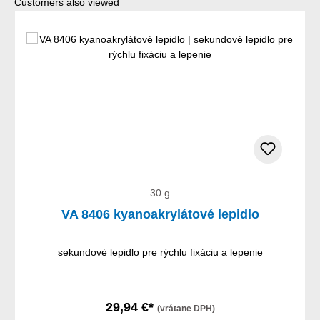
Preskočiť galériu produktov
Customers also viewed
30 g
VA 8406 kyanoakrylátové lepidlo
sekundové lepidlo pre rýchlu fixáciu a lepenie
29,94 €*
(vrátane DPH)