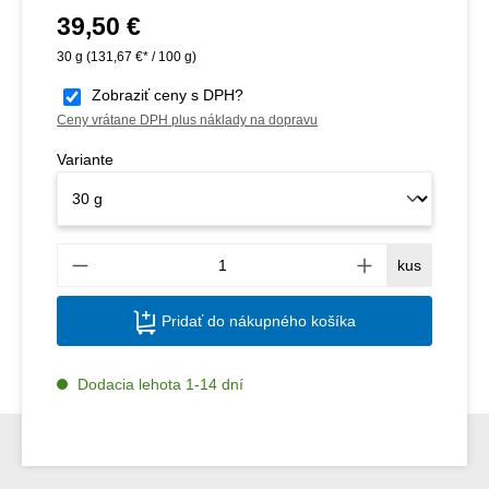
39,50 €
Bežná cena:
30 g
(131,67 €* / 100 g)
Zobraziť ceny s DPH?
Ceny vrátane DPH plus náklady na dopravu
Variante
Množs
kus
Pridať do nákupného košíka
Dodacia lehota 1-14 dní