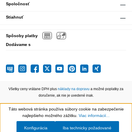
Spoločnosť
Stiahnuť
Spôsoby platby
Dodávame s
Všetky ceny vrátane DPH plus
náklady na dopravu
a možné poplatky za
doručenie, ak nie je uvedené inak.
Táto webová stránka používa súbory cookie na zabezpečenie
Show toolbar
najlepšieho možného zážitku.
Viac informácií...
Konfigurácia
Iba technicky požadované