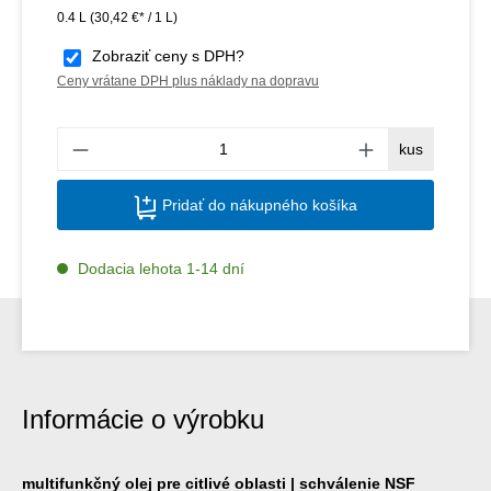
0.4 L
(30,42 €* / 1 L)
Zobraziť ceny s DPH?
Ceny vrátane DPH plus náklady na dopravu
Množs
kus
Pridať do nákupného košíka
Dodacia lehota 1-14 dní
Informácie o výrobku
multifunkčný olej pre citlivé oblasti | schválenie NSF