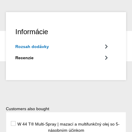
Informácie
Rozsah dodávky
Recenzie
Preskočiť galériu produktov
Customers also bought