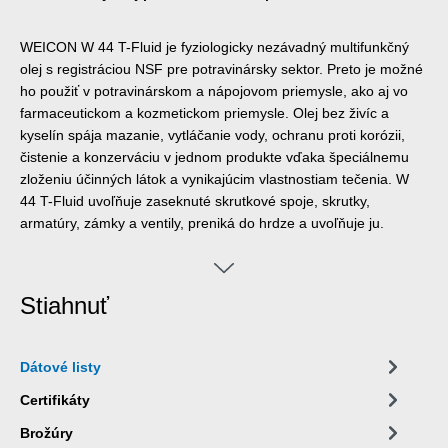
WEICON W 44 T-Fluid je fyziologicky nezávadný multifunkčný
olej s registráciou NSF pre potravinársky sektor. Preto je možné
ho použiť v potravinárskom a nápojovom priemysle, ako aj vo
farmaceutickom a kozmetickom priemysle. Olej bez živíc a
kyselín spája mazanie, vytláčanie vody, ochranu proti korózii,
čistenie a konzerváciu v jednom produkte vďaka špeciálnemu
zloženiu účinných látok a vynikajúcim vlastnostiam tečenia. W
44 T-Fluid uvoľňuje zaseknuté skrutkové spoje, skrutky,
armatúry, zámky a ventily, preniká do hrdze a uvoľňuje ju.
Vytláča vlhkosť z elektrických kontaktov, zabraňuje zvodovým
prúdom a uľahčuje štartovanie mokrých motorov. Eliminuje
škrípanie a vŕzganie na pántoch, vodidlách, ložiskách a všetkých
Stiahnuť
typoch kĺbov a spojok. Čistí znečistené kovové povrchy a
zanecháva dlhotrvajúci tenký film, ktorý sa nerozmazáva ani
nelepí a nepriťahuje prach, chráni a udržiava všetky nástroje,
Dátové listy
stroje, elektrické a mechanické presné zariadenia a udržuje ich
v dobrom prevádzkovom stave. Vďaka svojmu špeciálnemu
Certifikáty
zloženiu a výslednej registrácii NSF môže ‌W 44 T-Fluid prispieť
Brožúry
k zlepšeniu bezpečnosti na pracovisku a ochrany zdravia.