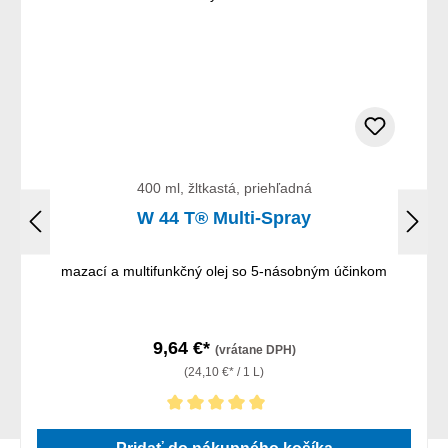
400 ml, žltkastá, priehľadná
W 44 T® Multi-Spray
mazací a multifunkčný olej so 5-násobným účinkom
9,64 €*
(vrátane DPH)
(24,10 €* / 1 L)
Priemerné hodnotenie 5 z 5 hviezdičiek