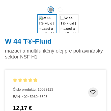
W 44 T®-Fluid
‌mazací a multifunkčný olej pre potravinársky
sektor NSF H1
Priemerné hodnotenie 5 z 5 hviezdičiek
Číslo produktu:
10039113
Pridať
EAN:
4024596046323
12,17 €
Bežná cena: