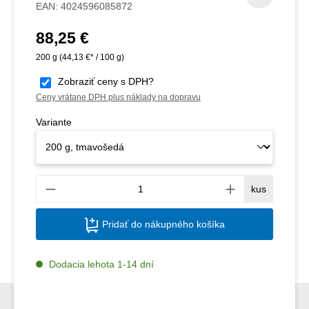
EAN:
4024596085872
88,25 €
Bežná cena:
200 g
(44,13 €* / 100 g)
Zobraziť ceny s DPH?
Ceny vrátane DPH plus náklady na dopravu
Variante
Množs
kus
Pridať do nákupného košíka
Dodacia lehota 1-14 dní