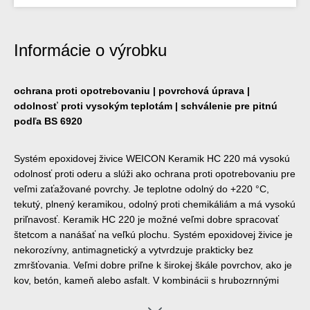
Informácie o výrobku
ochrana proti opotrebovaniu | povrchová úprava |
odolnosť proti vysokým teplotám | schválenie pre pitnú
podľa BS 6920
Systém epoxidovej živice WEICON Keramik HC 220 má vysokú
odolnosť proti oderu a slúži ako ochrana proti opotrebovaniu pre
veľmi zaťažované povrchy. Je teplotne odolný do +220 °C,
tekutý, plnený keramikou, odolný proti chemikáliám a má vysokú
priľnavosť. Keramik HC 220 je možné veľmi dobre spracovať
štetcom a nanášať na veľkú plochu. Systém epoxidovej živice je
nekorozívny, antimagnetický a vytvrdzuje prakticky bez
zmršťovania. Veľmi dobre priľne k širokej škále povrchov, ako je
kov, betón, kameň alebo asfalt. V kombinácii s hrubozrnnými
materiálmi, ako je karbid kremíka so zrnitosťou F14-F24, sa