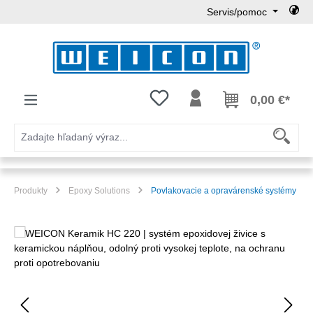
Servis/pomoc
Preskočiť na hlavný obsah
Máte 0 položky zoznamu želaní
0,00 €*
Produkty
Epoxy Solutions
Povlakovacie a opravárenské systémy
Preskočiť galériu obrázkov