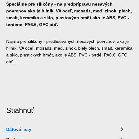
Špeciálne pre silikóny - na predprípravu nesavých
povrchov ako je hliník, VA oceľ, mosadz, meď, zinok, plech,
smalt, keramika a sklo, plastových hmôt ako je ABS, PVC -
tvrdené, PA6.6, GFC atď.
Najmä pre silikóny - predlisovaných nesavých povrchov, ako je
hliník, VA oceľ, mosadz, meď, zinok, biely plech, smalt, keramika
a sklo, plastických hmôt, ako je ABS, PVC - tvrdé, PA6.6, GFC
atď.
Stiahnuť
Dátové listy