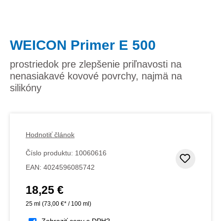
WEICON Primer E 500
prostriedok pre zlepšenie priľnavosti na
nenasiakavé kovové povrchy, najmä na
silikóny
Hodnotiť článok
Číslo produktu:
10060616
Pridať
EAN:
4024596085742
18,25 €
Bežná cena:
25 ml
(73,00 €* / 100 ml)
Zobraziť ceny s DPH?