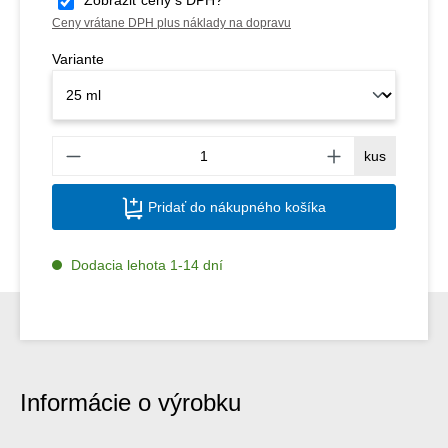
Ceny vrátane DPH plus náklady na dopravu
Variante
Množs
kus
Pridať do nákupného košíka
Dodacia lehota 1-14 dní
Informácie o výrobku