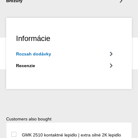
Brožúry
Informácie
Rozsah dodávky
Recenzie
Preskočiť galériu produktov
Customers also bought