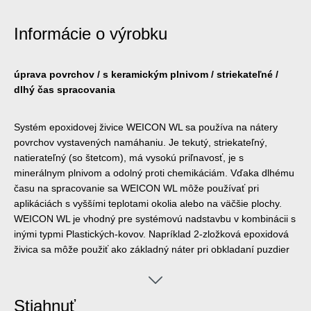
Informácie o výrobku
úprava povrchov / s keramickým plnivom / striekateľné /
dlhý čas spracovania
Systém epoxidovej živice WEICON WL sa používa na nátery
povrchov vystavených namáhaniu. Je tekutý, striekateľný,
natierateľný (so štetcom), má vysokú priľnavosť, je s
minerálnym plnivom a odolný proti chemikáciám. Vďaka dlhému
času na spracovanie sa WEICON WL môže používať pri
aplikáciách s vyššími teplotami okolia alebo na väčšie plochy.
WEICON WL je vhodný pre systémovú nadstavbu v kombinácii s
inými typmi Plastických-kovov. Napríklad 2-zložková epoxidová
živica sa môže použiť ako základný náter pri obkladaní puzdier
čerpadiel z nehrdzavejúcej ocele, ktoré sú vystavené veľkému
zaťaženiu. WEICON HP je možné použiť v strojárstve pri výrobe
strojov a zariadení, prístrojov a v mnohých ďalších
Stiahnuť
priemyselných odvetviach.