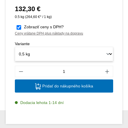
132,30 €
Bežná cena:
0.5 kg
(264,60 €* / 1 kg)
Zobraziť ceny s DPH?
Ceny vrátane DPH plus náklady na dopravu
Variante
Množs
Pridať do nákupného košíka
Dodacia lehota 1-14 dní