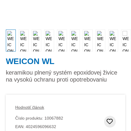
WEICON WL
keramikou plnený systém epoxidovej živice
na vysokú ochranu proti opotrebovaniu
Hodnotiť článok
Číslo produktu:
10067882
Pridať
EAN:
4024596096632