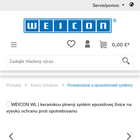
Servis/pomoc
Preskočiť na hlavný obsah
Máte 0 položky zoznamu želaní
0,00 €*
Produkty
Epoxy Solutions
Povlakovacie a opravárenské systémy
Preskočiť galériu obrázkov