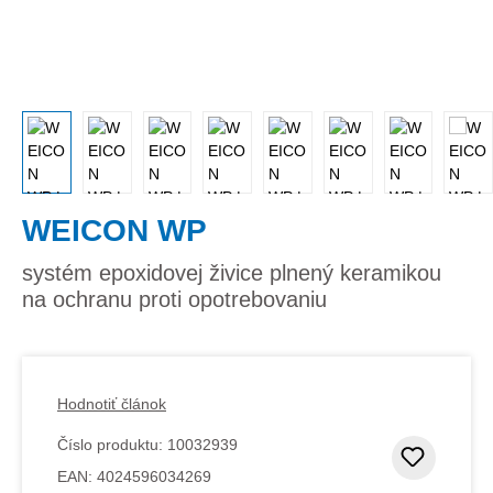
WEICON WP
systém epoxidovej živice plnený keramikou
na ochranu proti opotrebovaniu
Hodnotiť článok
Číslo produktu:
10032939
Pridať
EAN:
4024596034269