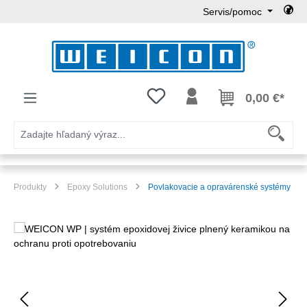
Servis/pomoc
Preskočiť na hlavný obsah
Máte 0 položky zoznamu želaní
0,00 €*
Produkty
Epoxy Solutions
Povlakovacie a opravárenské systémy
Preskočiť galériu obrázkov