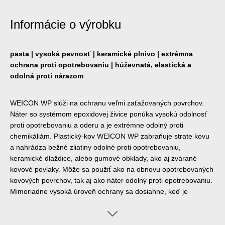
Informácie o výrobku
pasta | vysoká pevnosť | keramické plnivo | extrémna
ochrana proti opotrebovaniu | húževnatá, elastická a
odolná proti nárazom
WEICON WP slúži na ochranu veľmi zaťažovaných povrchov.
Náter so systémom epoxidovej živice ponúka vysokú odolnosť
proti opotrebovaniu a oderu a je extrémne odolný proti
chemikáliám. Plastický-kov WEICON WP zabraňuje strate kovu
a nahrádza bežné zliatiny odolné proti opotrebovaniu,
keramické dlaždice, alebo gumové obklady, ako aj zvárané
kovové povlaky. Môže sa použiť ako na obnovu opotrebovaných
kovových povrchov, tak aj ako náter odolný proti opotrebovaniu.
Mimoriadne vysoká úroveň ochrany sa dosiahne, keď je
opotrebovanie spôsobené bočnými nárazmi častíc.