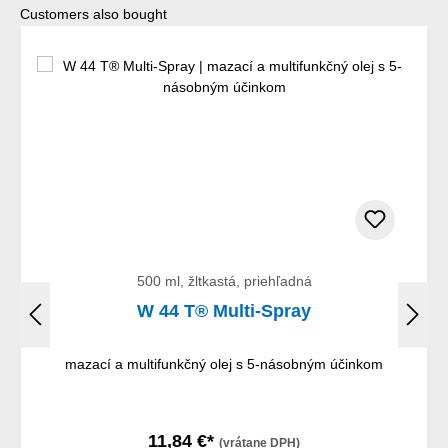
Preskočiť galériu produktov
Customers also bought
500 ml, žltkastá, priehľadná
W 44 T® Multi-Spray
mazací a multifunkčný olej s 5-násobným účinkom
11,84 €*
(vrátane DPH)