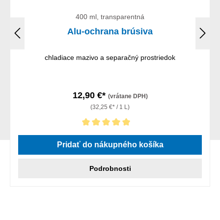
400 ml, transparentná
Alu-ochrana brúsiva
chladiace mazivo a separačný prostriedok
12,90 €*
(vrátane DPH)
(32,25 €* / 1 L)
Priemerné hodnotenie 5 z 5 hviezdičiek
Pridať do nákupného košíka
Podrobnosti