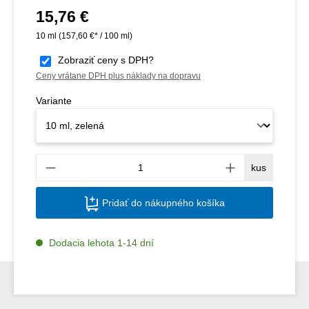
15,76 €
Bežná cena:
10 ml
(157,60 €* / 100 ml)
Zobraziť ceny s DPH?
Ceny vrátane DPH plus náklady na dopravu
Variante
Množs
kus
Pridať do nákupného košíka
Dodacia lehota 1-14 dní