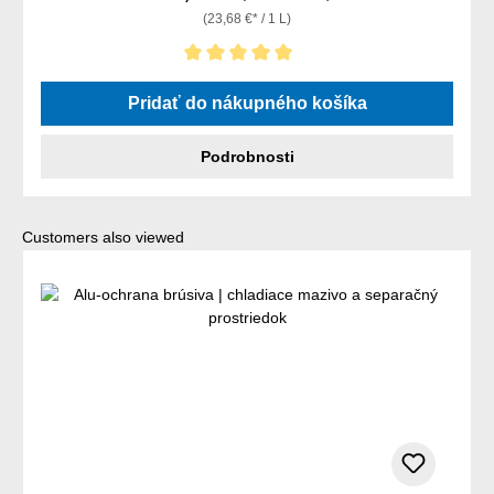
(23,68 €* / 1 L)
Priemerné hodnotenie 5 z 5 hviezdičiek
Pridať do nákupného košíka
Podrobnosti
Preskočiť galériu produktov
Customers also viewed