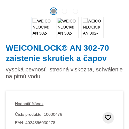
WEICONLOCK® AN 302-70
zaistenie skrutiek a čapov
vysoká pevnosť, stredná viskozita, schválenie
na pitnú vodu
Hodnotiť článok
Číslo produktu:
10030476
Pridať
EAN:
4024596030278