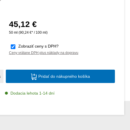
45,12 €
Bežná cena:
50 ml
(90,24 €* / 100 ml)
Zobraziť ceny s DPH?
Ceny vrátane DPH plus náklady na dopravu
Množstvo produktu: Zadajte požadované m
s
Pridať do nákupného košíka
Dodacia lehota 1-14 dní