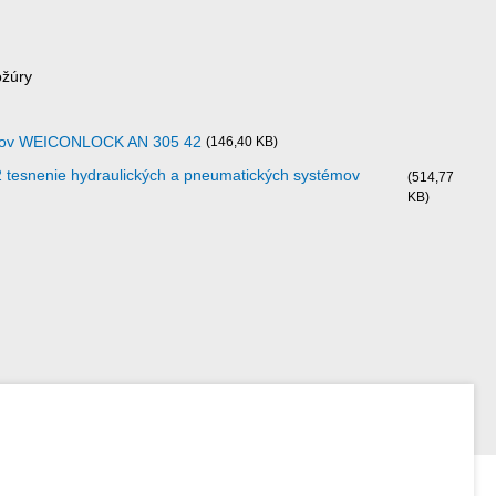
ožúry
ajov WEICONLOCK AN 305 42
(146,40 KB)
snenie hydraulických a pneumatických systémov
(514,77
KB)