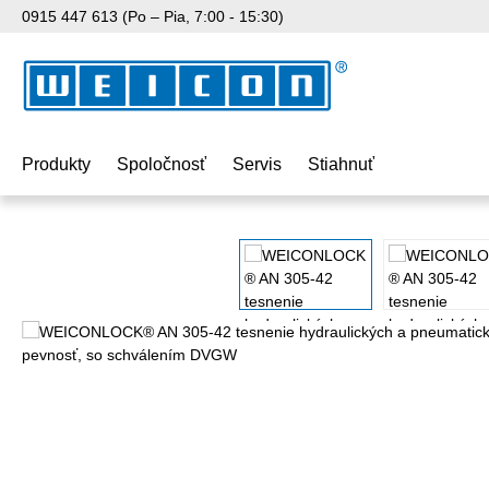
0915 447 613 (Po – Pia, 7:00 - 15:30)
skočiť na hlavný obsah
Preskočiť na vyhľadávanie
Preskočiť na hlavnú navigáciu
Produkty
Spoločnosť
Servis
Stiahnuť
Preskočiť galériu obrázkov