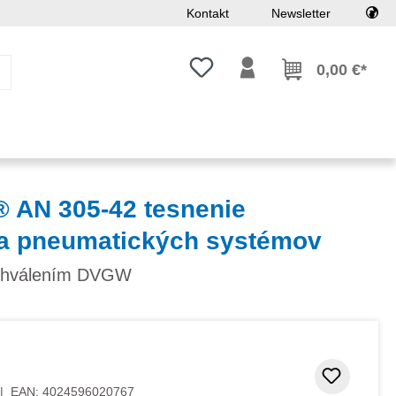
Kontakt
Newsletter
Máte 0 položky zoznamu želaní
0,00 €*
AN 305-42 tesnenie
 a pneumatických systémov
schválením DVGW
Pridať
|
EAN:
4024596020767