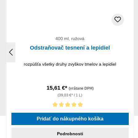
400 ml, ružová
Odstraňovač tesnení a lepidiel
rozpúšťa všetky druhy zvyškov tmelov a lepidiel
15,61 €*
(vrátane DPH)
(39,03 €* / 1 L)
Priemerné hodnotenie 5 z 5 hviezdičiek
Pridať do nákupného košíka
Podrobnosti