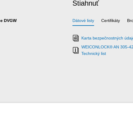
Stiahnuť
nie DVGW
Dátové listy
Certifikáty
Br
Karta bezpečnostných úd
WEICONLOCK® AN 305-42 te
Technický list