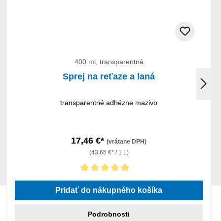
400 ml, transparentná
Sprej na reťaze a laná
transparentné adhézne mazivo
17,46 €*
(vrátane DPH)
(43,65 €* / 1 L)
Priemerné hodnotenie 5 z 5 hviezdičiek
Pridať do nákupného košíka
Podrobnosti