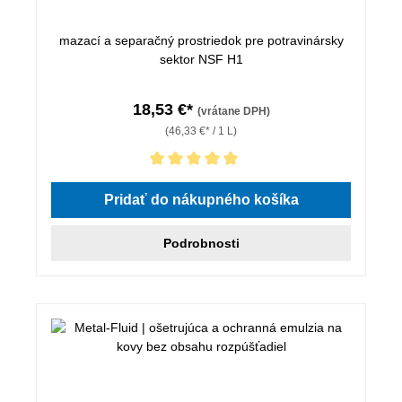
mazací a separačný prostriedok pre potravinársky
sektor NSF H1
18,53 €*
(vrátane DPH)
(46,33 €* / 1 L)
Priemerné hodnotenie 5 z 5 hviezdičiek
Pridať do nákupného košíka
Podrobnosti