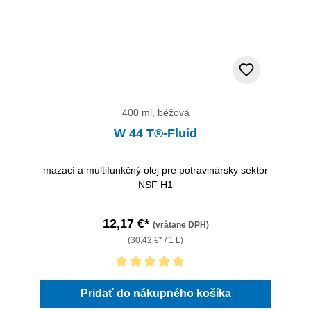
400 ml, béžová
W 44 T®-Fluid
‌mazací a multifunkčný olej pre potravinársky sektor
NSF H1
12,17 €*
(vrátane DPH)
(30,42 €* / 1 L)
Priemerné hodnotenie 5 z 5 hviezdičiek
Pridať do nákupného košíka