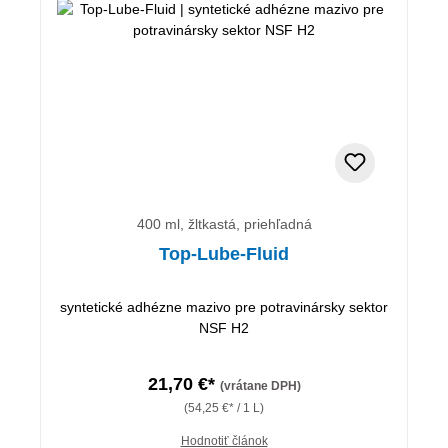
400 ml, žltkastá, priehľadná
Top-Lube-Fluid
syntetické adhézne mazivo pre potravinársky sektor
NSF H2
21,70 €*
(vrátane DPH)
(54,25 €* / 1 L)
Hodnotiť článok