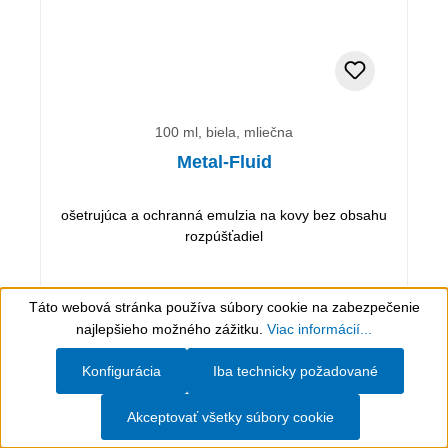
100 ml, biela, mliečna
Metal-Fluid
ošetrujúca a ochranná emulzia na kovy bez obsahu
rozpúšťadiel
10,99 €*
(vrátane DPH)
Táto webová stránka používa súbory cookie na zabezpečenie
(10,99 €* / 100 ml)
Show toolbar
najlepšieho možného zážitku.
Viac informácií...
Hodnotiť článok
Konfigurácia
Iba technicky požadované
Pridať do nákupného košíka
Akceptovať všetky súbory cookie
Podrobnosti