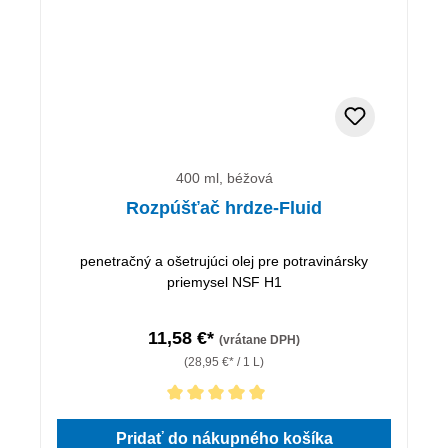
400 ml, béžová
Rozpúšťač hrdze-Fluid
penetračný a ošetrujúci olej pre potravinársky
priemysel NSF H1
11,58 €*
(vrátane DPH)
(28,95 €* / 1 L)
Priemerné hodnotenie 5 z 5 hviezdičiek
Pridať do nákupného košíka