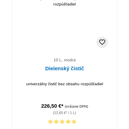
10 L, modrá
Dielenský čistič
univerzálny čistič bez obsahu rozpúšťadiel
226,50 €*
(vrátane DPH)
(22,65 €* / 1 L)
Priemerné hodnotenie 5 z 5 hviezdičiek