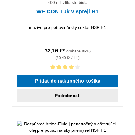
400 ml, žltkasto biela
WEICON Tuk v spreji H1
mazivo pre potravinársky sektor NSF H1
32,16 €*
(vrátane DPH)
(80,40 €* / 1 L)
Priemerné hodnotenie 4 z 5 hviezdičiek
Pridať do nákupného košíka
Podrobnosti