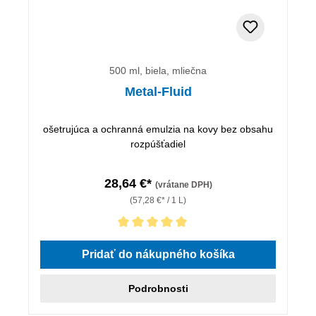
500 ml, biela, mliečna
Metal-Fluid
ošetrujúca a ochranná emulzia na kovy bez obsahu
rozpúšťadiel
28,64 €*
(vrátane DPH)
(57,28 €* / 1 L)
Priemerné hodnotenie 5 z 5 hviezdičiek
Pridať do nákupného košíka
Podrobnosti