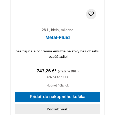
28 L, biela, mliečna
Metal-Fluid
ošetrujúca a ochranná emulzia na kovy bez obsahu
rozpúšťadiel
743,26 €*
(vrátane DPH)
(26,54 €* / 1 L)
Hodnotiť článok
Pridať do nákupného košíka
Podrobnosti