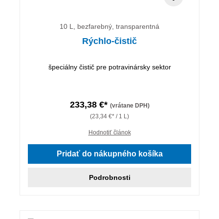
10 L, bezfarebný, transparentná
Rýchlo-čistič
špeciálny čistič pre potravinársky sektor
233,38 €*
(vrátane DPH)
(23,34 €* / 1 L)
Hodnotiť článok
Pridať do nákupného košíka
Podrobnosti