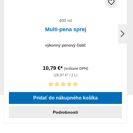
400 ml
Multi-pena sprej
výkonný penový čistič
10,79 €*
(vrátane DPH)
(26,97 €* / 1 L)
Priemerné hodnotenie 5 z 5 hviezdičiek
Pridať do nákupného košíka
Podrobnosti