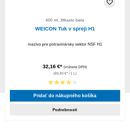
400 ml, žltkasto biela
WEICON Tuk v spreji H1
mazivo pre potravinársky sektor NSF H1
32,16 €*
(vrátane DPH)
(80,40 €* / 1 L)
Priemerné hodnotenie 4 z 5 hviezdičiek
Pridať do nákupného košíka
Podrobnosti