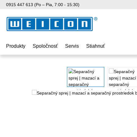
0915 447 613 (Po – Pia, 7:00 - 15:30)
skočiť na hlavný obsah
Preskočiť na vyhľadávanie
Preskočiť na hlavnú navigáciu
Produkty
Spoločnosť
Servis
Stiahnuť
Preskočiť galériu obrázkov