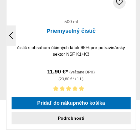
500 ml
Priemyselný čistič
čistič s obsahom účinných látok 95% pre potravinársky
sektor NSF K1+K3
11,90 €*
(vrátane DPH)
(23,80 €* / 1 L)
Priemerné hodnotenie 5 z 5 hviezdičiek
Pridať do nákupného košíka
Podrobnosti