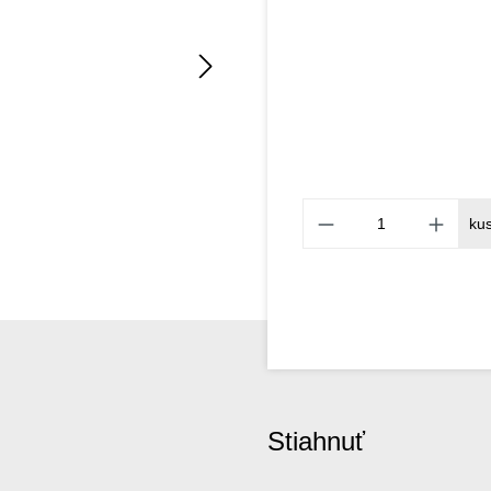
ku
Stiahnuť