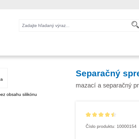
Separačný spr
mazací a separačný pr
Priemerné hodnotenie 4.5 z
Číslo produktu:
10000154