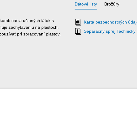
Dátové listy
Brožúry
 kombinácia účinných látok s
Karta bezpečnostných údaj
uje zachytávaniu na plastoch,
Separačný sprej Technický l
užívať pri spracovaní plastov,