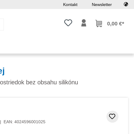
Kontakt
Newsletter
Máte 0 položky zoznamu želaní
0,00 €*
ej
ostriedok bez obsahu silikónu
 5 hviezdičiek
Pridať
|
EAN:
4024596001025