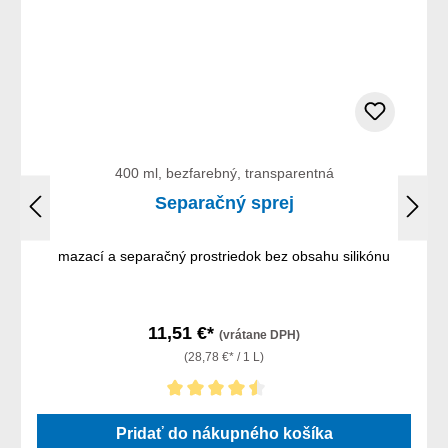
400 ml, bezfarebný, transparentná
Separačný sprej
mazací a separačný prostriedok bez obsahu silikónu
11,51 €*
(vrátane DPH)
(28,78 €* / 1 L)
Priemerné hodnotenie 4.5 z 5 hviezdičiek
Pridať do nákupného košíka