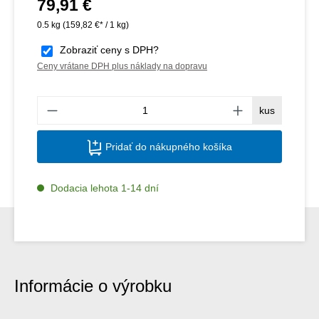
79,91 €
Bežná cena:
0.5 kg
(159,82 €* / 1 kg)
Zobraziť ceny s DPH?
Ceny vrátane DPH plus náklady na dopravu
Množs
kus
Pridať do nákupného košíka
Dodacia lehota 1-14 dní
Informácie o výrobku