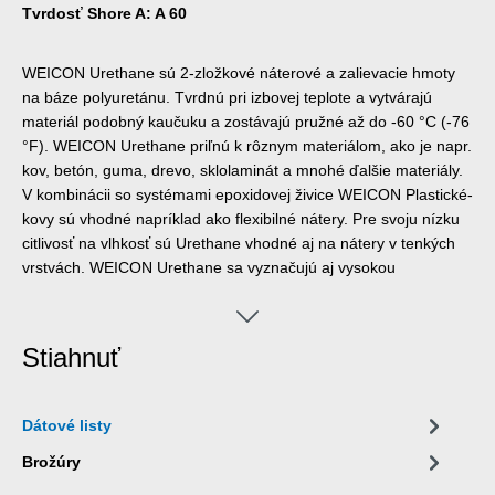
Tvrdosť Shore A: A 60
WEICON Urethane sú 2-zložkové náterové a zalievacie hmoty
na báze polyuretánu. Tvrdnú pri izbovej teplote a vytvárajú
materiál podobný kaučuku a zostávajú pružné až do -60 °C (-76
°F). WEICON Urethane priľnú k rôznym materiálom, ako je napr.
kov, betón, guma, drevo, sklolaminát a mnohé ďalšie materiály.
V kombinácii so systémami epoxidovej živice WEICON Plastické-
kovy sú vhodné napríklad ako flexibilné nátery. Pre svoju nízku
citlivosť na vlhkosť sú Urethane vhodné aj na nátery v tenkých
vrstvách. WEICON Urethane sa vyznačujú aj vysokou
pevnosťou v ťahu a v roztrhnutí.
Stiahnuť
Dátové listy
Brožúry