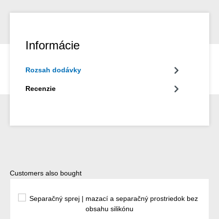
Informácie
Rozsah dodávky
Recenzie
Preskočiť galériu produktov
Customers also bought