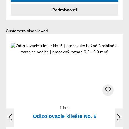
Podrobnosti
Preskočiť galériu produktov
Customers also viewed
1 kus
Odizolovacie kliešte No. 5