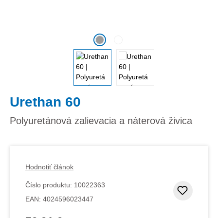
Urethan 60
Polyuretánová zalievacia a náterová živica
Hodnotiť článok
Číslo produktu:
10022363
Pridať
EAN:
4024596023447