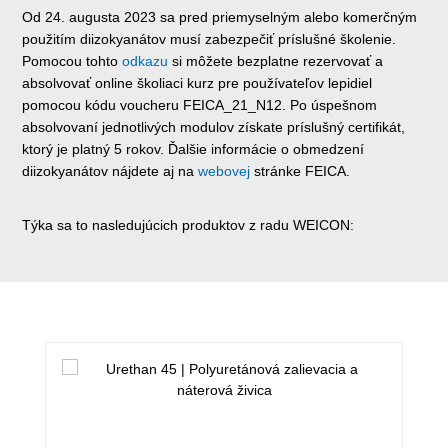
Od 24. augusta 2023 sa pred priemyselným alebo komerčným
použitím diizokyanátov musí zabezpečiť príslušné školenie.
Pomocou tohto
odkazu
si môžete bezplatne rezervovať a
absolvovať online školiaci kurz pre používateľov lepidiel
pomocou kódu voucheru FEICA_21_N12. Po úspešnom
absolvovaní jednotlivých modulov získate príslušný certifikát,
ktorý je platný 5 rokov. Ďalšie informácie o obmedzení
diizokyanátov nájdete aj na
webovej
stránke FEICA.
Týka sa to nasledujúcich produktov z radu WEICON:
Preskočiť galériu produktov