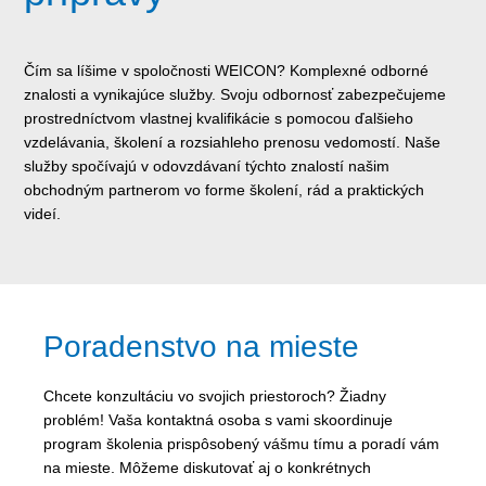
Čím sa líšime v spoločnosti WEICON? Komplexné odborné
znalosti a vynikajúce služby. Svoju odbornosť zabezpečujeme
prostredníctvom vlastnej kvalifikácie s pomocou ďalšieho
vzdelávania, školení a rozsiahleho prenosu vedomostí. Naše
služby spočívajú v odovzdávaní týchto znalostí našim
obchodným partnerom vo forme školení, rád a praktických
videí.
Poradenstvo na mieste
Chcete konzultáciu vo svojich priestoroch? Žiadny
problém! Vaša kontaktná osoba s vami skoordinuje
program školenia prispôsobený vášmu tímu a poradí vám
na mieste. Môžeme diskutovať aj o konkrétnych