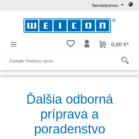
Servis/pomoc
Preskočiť na hlavný obsah
Máte 0 položky zoznamu želaní
0,00 €*
Ďalšia odborná
príprava a
poradenstvo