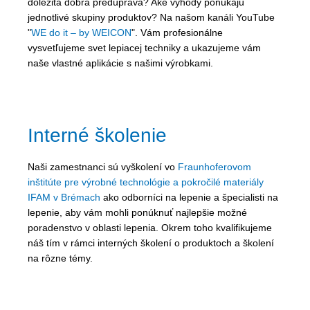
dôležitá dobrá predúprava? Aké výhody ponúkajú
jednotlivé skupiny produktov? Na našom kanáli YouTube
"
WE do it – by WEICON
". Vám profesionálne
vysvetľujeme svet lepiacej techniky a ukazujeme vám
naše vlastné aplikácie s našimi výrobkami.
Interné školenie
Naši zamestnanci sú vyškolení vo
Fraunhoferovom
inštitúte pre výrobné technológie a pokročilé materiály
IFAM v Brémach
ako odborníci na lepenie a špecialisti na
lepenie, aby vám mohli ponúknuť najlepšie možné
poradenstvo v oblasti lepenia. Okrem toho kvalifikujeme
náš tím v rámci interných školení o produktoch a školení
na rôzne témy.