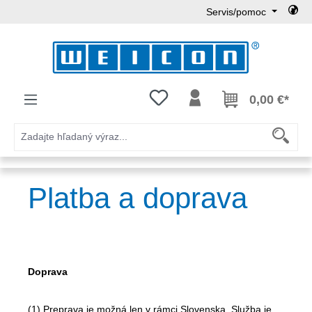
Servis/pomoc
Preskočiť na hlavný obsah
Máte 0 položky zoznamu želaní
0,00 €*
Platba a doprava
Doprava
(1) Preprava je možná len v rámci Slovenska. Služba je