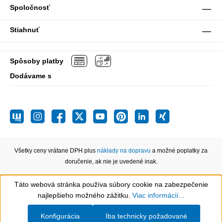
Spoločnosť
Stiahnuť
Spôsoby platby
Dodávame s
Všetky ceny vrátane DPH plus
náklady na dopravu
a možné poplatky za
doručenie, ak nie je uvedené inak.
Táto webová stránka používa súbory cookie na zabezpečenie
Show toolbar
najlepšieho možného zážitku.
Viac informácií...
Konfigurácia
Iba technicky požadované