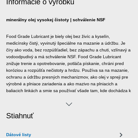
Informácie o výrobku
minerálny olej vysokej čistoty | schválenie NSF
Food Grade Lubricant je biely olej bez živíc a kyselín,
medicínsky čistý, vyvinutý špeciálne na mazanie a údržbu. Je
číry ako voda, bez rozpúšťadiel, bez zápachu a chuti, vzlínavý a
vodoodpudivý a má schválenie NSF. Food Grade Lubricant
znižuje trenie a opotrebovanie, potláča pískanie, chráni pred
koróziou a rozpúšťa nečistoty a hrdzu. Používa sa na mazanie,
ochranu a údržbu presných mechanizmov, ako olej v spreji pre
výrobné a plniace zariadenia a ako mazivo na plniacich a
baliacich linkách a smie sa používať všade tam, kde dochádza k
príležitostnému, technicky nevyhnutnému kontaktu s
potravinami alebo ich obalom. Food Grade Lubricant bol
vyvinutý na použitie v potravinárskom, nápojovom,
Stiahnuť
farmaceutickom a kozmetickom priemysle.
Dátové listy