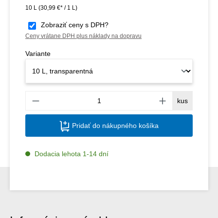
10 L
(30,99 €* / 1 L)
Zobraziť ceny s DPH?
Ceny vrátane DPH plus náklady na dopravu
Variante
Množs
kus
Pridať do nákupného košíka
Dodacia lehota 1-14 dní