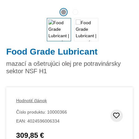
Food Grade Lubricant
mazací a ošetrujúci olej pre potravinársky
sektor NSF H1
Hodnotiť článok
Číslo produktu:
10000366
Pridať
EAN:
4024596006334
309,85 €
Bežná cena: