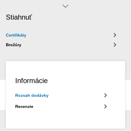
ermöglicht so die automatische Umstellung von Rund- auf
Längsschnitt. Zusätzlich wurde eine Hakenklinge in das S 4-28
Stiahnuť
integriert, die im Gehäuse versenkt werden kann. In beiden
Positionen ist die Klinge arretierbar. Das führt zu einer
deutlichen Reduktion des Verletzungsrisikos, das feststehende
Certifikáty
Klingen mit sich bringen.
Brožúry
Informácie
Rozsah dodávky
Recenzie