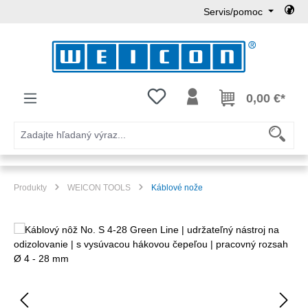
Servis/pomoc
Preskočiť na hlavný obsah
Máte 0 položky zoznamu želaní
0,00 €*
Produkty
WEICON TOOLS
Káblové nože
Preskočiť galériu obrázkov