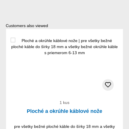
Preskočiť galériu produktov
Customers also viewed
1 kus
Ploché a okrúhle káblové nože
pre všetky bežné ploché káble do šírky 18 mm a všetky