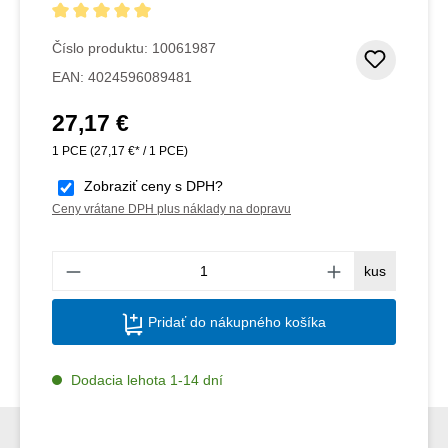
Priemerné hodnotenie 5 z 5 hviezdičiek
Číslo produktu:
10061987
Pridať
EAN:
4024596089481
27,17 €
Bežná cena:
1 PCE
(27,17 €* / 1 PCE)
Zobraziť ceny s DPH?
Ceny vrátane DPH plus náklady na dopravu
Množs
kus
Pridať do nákupného košíka
Dodacia lehota 1-14 dní