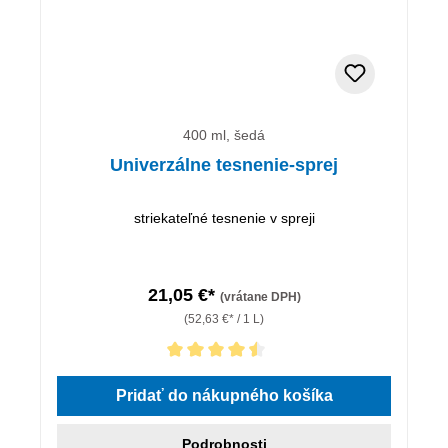
400 ml, šedá
Univerzálne tesnenie-sprej
striekateľné tesnenie v spreji
21,05 €*
(vrátane DPH)
(52,63 €* / 1 L)
Priemerné hodnotenie 4.5 z 5 hviezdičiek
Pridať do nákupného košíka
Podrobnosti