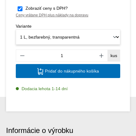
Zobraziť ceny s DPH?
Ceny vrátane DPH plus náklady na dopravu
Variante
Množs
kus
Pridať do nákupného košíka
Dodacia lehota 1-14 dní
Informácie o výrobku