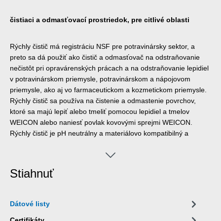
čistiaci a odmasťovací prostriedok, pre citlivé oblasti
Rýchly čistič má registráciu NSF pre potravinársky sektor, a
preto sa dá použiť ako čistič a odmasťovač na odstraňovanie
nečistôt pri opravárenských prácach a na odstraňovanie lepidiel
v potravinárskom priemysle, potravinárskom a nápojovom
priemysle, ako aj vo farmaceutickom a kozmetickom priemysle.
Rýchly čistič sa používa na čistenie a odmastenie povrchov,
ktoré sa majú lepiť alebo tmeliť pomocou lepidiel a tmelov
WEICON alebo naniesť povlak kovovými sprejmi WEICON.
Rýchly čistič je pH neutrálny a materiálovo kompatibilný a
možno ho použiť na mnoho materiálov, ako sú kovy a sklo,
keramika a väčšina gumy a plastov. Vďaka svojmu špeciálnemu
zloženiu a výslednej registrácii NSF môže rýchly čistič prispieť k
Stiahnuť
zlepšeniu bezpečnosti na pracovisku a ochrany zdravia.
Dátové listy
Certifikáty