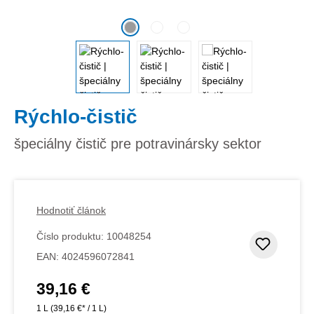
Rýchlo-čistič
špeciálny čistič pre potravinársky sektor
Hodnotiť článok
Číslo produktu:
10048254
Pridať
EAN:
4024596072841
39,16 €
Bežná cena:
1 L
(39,16 €* / 1 L)