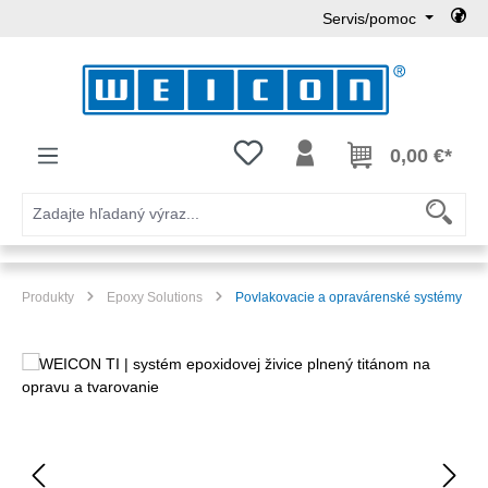
Servis/pomoc
Preskočiť na hlavný obsah
Máte 0 položky zoznamu želaní
0,00 €*
Produkty
Epoxy Solutions
Povlakovacie a opravárenské systémy
Preskočiť galériu obrázkov