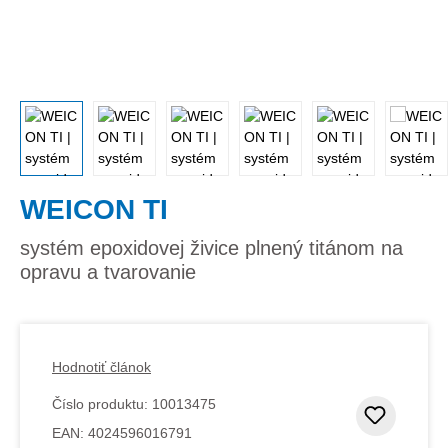
WEICON TI
systém epoxidovej živice plnený titánom na
opravu a tvarovanie
Hodnotiť článok
Číslo produktu:
10013475
Pridať
EAN:
4024596016791