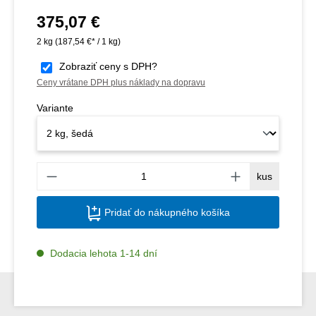
375,07 €
Bežná cena:
2 kg
(187,54 €* / 1 kg)
Zobraziť ceny s DPH?
Ceny vrátane DPH plus náklady na dopravu
Variante
Množs
kus
Pridať do nákupného košíka
Dodacia lehota 1-14 dní