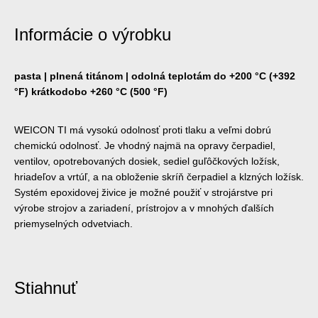
Informácie o výrobku
pasta | plnená titánom | odolná teplotám do +200 °C (+392
°F) krátkodobo +260 °C (500 °F)
WEICON TI má vysokú odolnosť proti tlaku a veľmi dobrú
chemickú odolnosť. Je vhodný najmä na opravy čerpadiel,
ventilov, opotrebovaných dosiek, sediel guľôčkových ložísk,
hriadeľov a vrtúľ, a na obloženie skríň čerpadiel a klzných ložísk.
Systém epoxidovej živice je možné použiť v strojárstve pri
výrobe strojov a zariadení, prístrojov a v mnohých ďalších
priemyselných odvetviach.
Stiahnuť