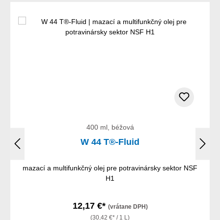
400 ml, béžová
W 44 T®-Fluid
‌mazací a multifunkčný olej pre potravinársky sektor NSF
H1
12,17 €*
(vrátane DPH)
(30,42 €* / 1 L)