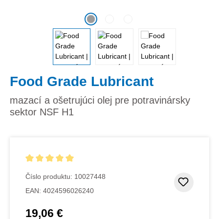
Food Grade Lubricant
mazací a ošetrujúci olej pre potravinársky
sektor NSF H1
Priemerné hodnotenie 5 z 5 hviezdičiek
Číslo produktu:
10027448
Pridať
EAN:
4024596026240
19,06 €
Bežná cena: