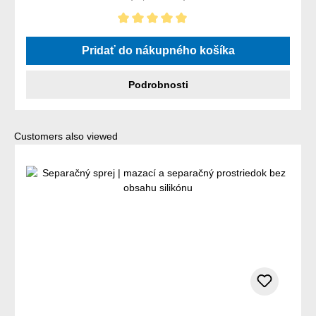
Priemerné hodnotenie 5 z 5 hviezdičiek
Pridať do nákupného košíka
Podrobnosti
Preskočiť galériu produktov
Customers also viewed