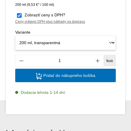
200 ml
(9,53 €* / 100 ml)
Zobraziť ceny s DPH?
Ceny vrátane DPH plus náklady na dopravu
Variante
Množs
kus
Pridať do nákupného košíka
Dodacia lehota 1-14 dní