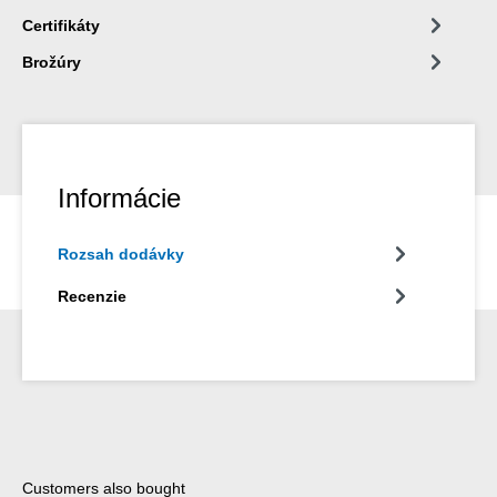
Certifikáty
Brožúry
Informácie
Rozsah dodávky
Recenzie
Preskočiť galériu produktov
Customers also bought