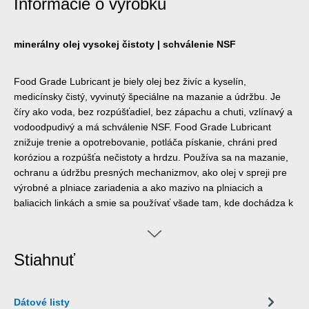
Informácie o výrobku
minerálny olej vysokej čistoty | schválenie NSF
Food Grade Lubricant je biely olej bez živíc a kyselín,
medicínsky čistý, vyvinutý špeciálne na mazanie a údržbu. Je
číry ako voda, bez rozpúšťadiel, bez zápachu a chuti, vzlínavý a
vodoodpudivý a má schválenie NSF. Food Grade Lubricant
znižuje trenie a opotrebovanie, potláča pískanie, chráni pred
koróziou a rozpúšťa nečistoty a hrdzu. Používa sa na mazanie,
ochranu a údržbu presných mechanizmov, ako olej v spreji pre
výrobné a plniace zariadenia a ako mazivo na plniacich a
baliacich linkách a smie sa používať všade tam, kde dochádza k
príležitostnému, technicky nevyhnutnému kontaktu s
potravinami alebo ich obalom. Food Grade Lubricant bol
vyvinutý na použitie v potravinárskom, nápojovom,
Stiahnuť
farmaceutickom a kozmetickom priemysle.
Dátové listy